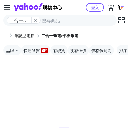
Yahoo購物中心
登入
二合一筆
電/平板筆
電
筆記型電腦
二合一筆電/平板筆電
品牌
快速到貨
有現貨
挑戰低價
價格低到高
排序