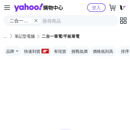
Yahoo購物中心
登入
二合一筆
電/平板筆
電
筆記型電腦
二合一筆電/平板筆電
品牌
快速到貨
有現貨
挑戰低價
價格低到高
排序