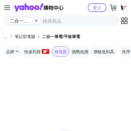
Yahoo購物中心
登入
二合一筆
電/平板筆
電
筆記型電腦
二合一筆電/平板筆電
品牌
快速到貨
有現貨
挑戰低價
價格低到高
排序