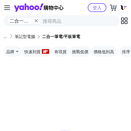
Yahoo購物中心
登入
二合一筆
電/平板筆
電
筆記型電腦
二合一筆電/平板筆電
品牌
快速到貨
有現貨
挑戰低價
價格低到高
排序