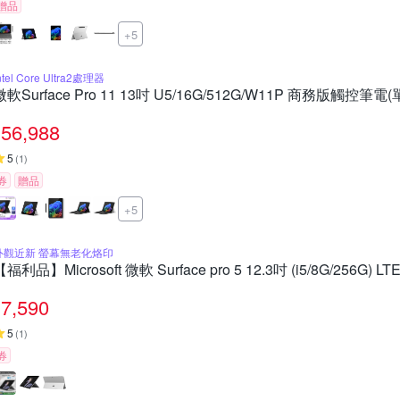
贈品
+5
ntel Core Ultra2處理器
微軟Surface Pro 11 13吋 U5/16G/512G/W11P 商務版觸控
56,988
5
(
1
)
券
贈品
+5
外觀近新 螢幕無老化烙印
【福利品】Microsoft 微軟 Surface pro 5 12.3吋 (i5/8G/256G
7,590
5
(
1
)
券