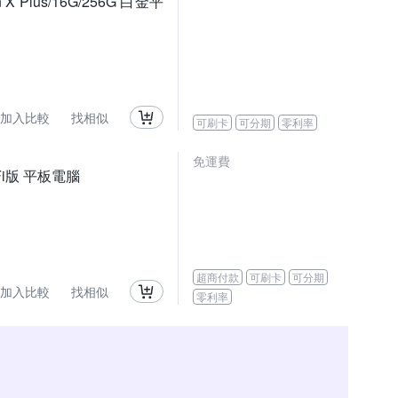
 X Plus/16G/256G 白金平
加入比較
找相似
可刷卡
可分期
零利率
免運費
 WiFi版 平板電腦
超商付款
可刷卡
可分期
加入比較
找相似
零利率