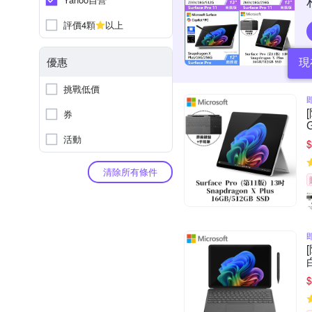
評價4顆
以上
現
優惠
挑戰低價
券
活動
$
清除所有條件
$