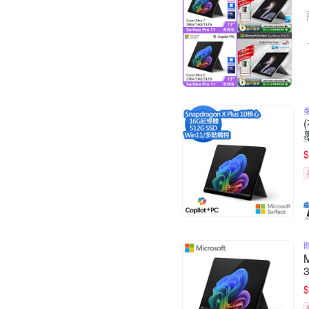
多
$
$