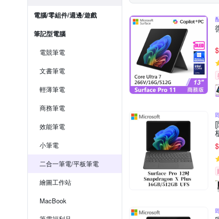
電腦/零組件/週邊/遊戲
筆記型電腦
$
電競筆電
文書筆電
輕薄筆電
商務筆電
效能筆電
小筆電
$
二合一筆電/平板筆電
繪圖工作站
MacBook
筆電福利品