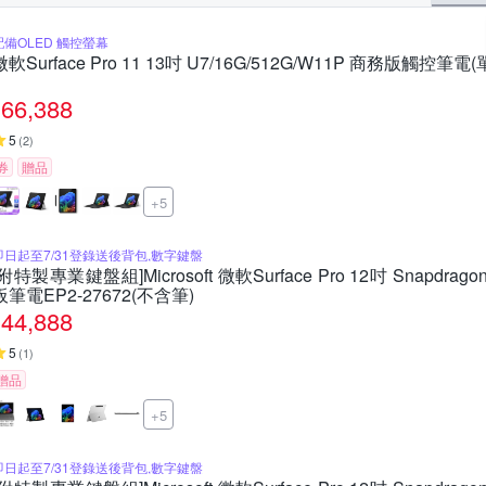
配備OLED 觸控螢幕
微軟Surface Pro 11 13吋 U7/16G/512G/W11P 商務版觸控
66,388
5
(
2
)
券
贈品
+5
即日起至7/31登錄送後背包,數字鍵盤
[附特製專業鍵盤組]Microsoft 微軟Surface Pro 12吋 Snapdragon
板筆電EP2-27672(不含筆)
44,888
5
(
1
)
贈品
+5
即日起至7/31登錄送後背包,數字鍵盤