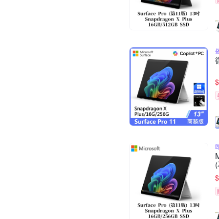
搭
$
$