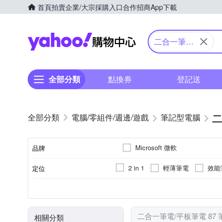
首頁
拍賣
企業/大宗採購入口
合作招商
App下載
Yahoo購物中心
二合一筆電/
平板筆電
全部分類
點換券
登記送
二
電腦/零組件/週邊/遊戲
筆記型電腦
Microsoft 微軟
品牌
輕薄筆電
效能
2 in 1
定位
品牌名稱
10吋
12吋
12.3吋
Qualcomm Adreno GPU
512GB
Snapdragon
16G
8G
256GB
i5
16G(on boar
Core 
1TB
Q
顯示晶片卡型號
顏色
固態硬碟 SSD/eMMC
CPU類型
記憶體容量
螢幕尺寸(吋)
其他
二合一筆電/平板筆電 87
相關分類