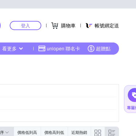
購物車
帳號綁定送
登入
看更多
uniopen 聯名卡
超贈點
Intel Arc Graphics
Intel® Iris® Plus
更多
序
價格低到高
價格高到低
近期熱銷