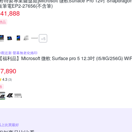
[附特製專業鍵盤組]Microsoft 微軟Surface Pro 12吋 Snapdragon
板筆電EP2-27656(不含筆)
41,888
贈品
+5
外觀近新 螢幕無老化烙印
【福利品】Microsoft 微軟 Surface pro 5 12.3吋 (i5/8G/256G)
7,890
4.3
(
3
)
券
馬上比買最好