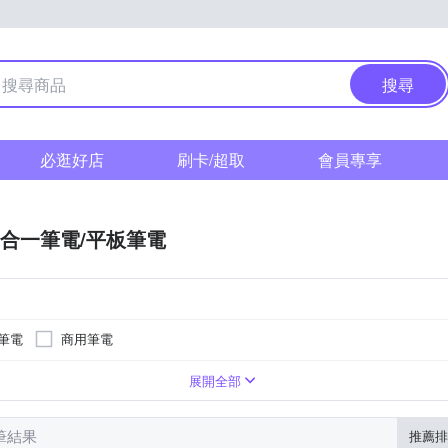
搜尋
必逛好店
刷卡/超取
會員專享
合一筆電/平板筆電
筆電
商用筆電
13吋
無
13.5吋
其他
無
d)
Ultra 7
ualcomm Adreno X2-85 GPU
24G
Pentium
1000GB
32G
i7
128GB
4G
Qualcomm Adreno X2-45 GPU
Core Ultra 5
展開全部
 筆結果
推薦排