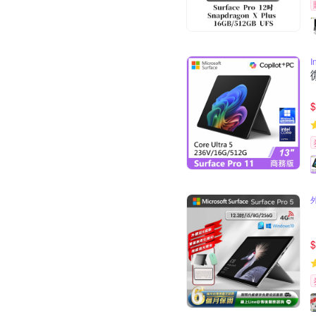
I
$
$