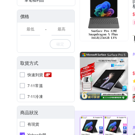
$
價格
-
確定
取貨方式
$
快速到貨
7-11常溫
7-11冷凍
商品狀況
有現貨
Yahoo自營