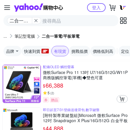
Yahoo購物中心
登入
二合一筆
電/平板筆
電
筆記型電腦
二合一筆電/平板筆電
品牌
快速到貨
有現貨
挑戰低價
價格低到高
定位
配備OLED 觸控螢幕
微軟Surface Pro 11 13吋 U7/16G/512G/W11P
商務版觸控筆電(單機)◆雙色可選
66,388
$
5
(
2
)
券
贈品
即日起至7/31登錄送後背包,數字鍵盤
[附特製專業鍵盤組]Microsoft 微軟Surface Pro
12吋 Snapdragon X Plus/16G/512G 白金平板
筆電EP2-27672(不含筆)
44,888
$