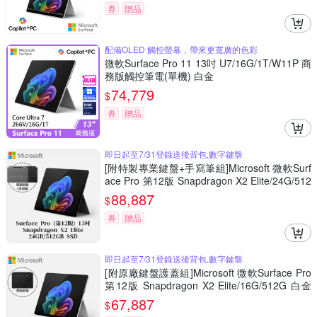
券
贈品
配備OLED 觸控螢幕，帶來更寬廣的色彩
微軟Surface Pro 11 13吋 U7/16G/1T/W11P 商
務版觸控筆電(單機) 白金
74,779
$
券
贈品
即日起至7/31登錄送後背包,數字鍵盤
[附特製專業鍵盤+手寫筆組]Microsoft 微軟Surf
ace Pro 第12版 Snapdragon X2 Elite/24G/512
G 墨黑平板筆電EP2-65398
88,887
$
券
贈品
即日起至7/31登錄送後背包,數字鍵盤
[附原廠鍵盤護蓋組]Microsoft 微軟Surface Pro
第12版 Snapdragon X2 Elite/16G/512G 白金
平板筆電EP2-65139(不含筆)
67,887
$