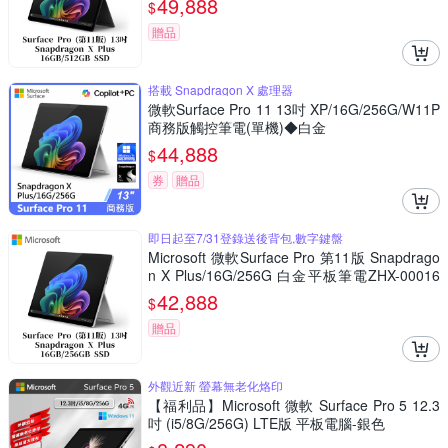
49,888
$
贈品
搭載 Snapdragon X 處理器
微軟Surface Pro 11 13吋 XP/16G/256G/W11P
商務版觸控筆電(單機)◆白金
44,888
$
券
贈品
即日起至7/31登錄送後背包,數字鍵盤
Microsoft 微軟Surface Pro 第11版 Snapdrago
n X Plus/16G/256G 白金平板筆電ZHX-00016
(不含鍵盤、筆)
42,888
$
贈品
外觀近新 螢幕無老化烙印
【福利品】Microsoft 微軟 Surface Pro 5 12.3
吋 (i5/8G/256G) LTE版 平板電腦-銀色