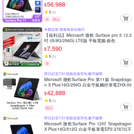
56,988
$
5
(
1
)
券
贈品
外觀近新 螢幕無老化烙印
【福利品】Microsoft 微軟 Surface pro 5 12.3
吋 (i5/8G/256G) LTE版 平板電腦-銀色
7,590
$
5
(
1
)
券
即日起至7/31登錄送後背包,數字鍵盤
Microsoft 微軟Surface Pro 第11版 Snapdrago
n X Plus/16G/256G 白金平板觸控筆電ZHX-00
016[附特製專業鍵盤+手寫筆組]
42,888
$
5
(
1
)
贈品
即日起至7/31登錄送後背包,數字鍵盤
Microsoft 微軟Surface Pro 12吋 Snapdragon
X Plus/16G/512G 白金平板筆電EP2-27672(不