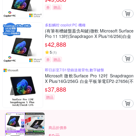
券
贈品
多點觸控 copilot PC 機種
(有筆有槽鍵盤蓋含AI鍵)微軟 Microsoft Surface
Pro 11 13吋(Snapdragon X Plus/16/256)白金
42,888
$
5
(
1
)
券
贈品
即日起至7/31登錄送後背包,數字鍵盤
Microsoft 微軟Surface Pro 12吋 Snapdragon
X Plus/16G/256G 白金平板筆電EP2-27656(不
含鍵盤、筆)
37,888
$
贈品
商品折價券
50元