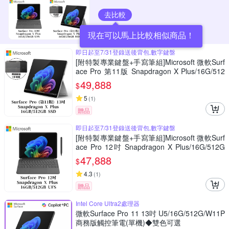
去比較
現在可以馬上比較相似商品！
即日起至7/31登錄送後背包,數字鍵盤
[附特製專業鍵盤+手寫筆組]Microsoft 微軟Surf
ace Pro 第11版 Snapdragon X Plus/16G/512
G 白金平板筆電ZHY-00016
49,888
$
5
(
1
)
贈品
即日起至7/31登錄送後背包,數字鍵盤
[附特製專業鍵盤+手寫筆組]Microsoft 微軟Surf
ace Pro 12吋 Snapdragon X Plus/16G/512G
白金平板筆電EP2-27672
47,888
$
4.3
(
1
)
贈品
Intel Core Ultra2處理器
微軟Surface Pro 11 13吋 U5/16G/512G/W11P
商務版觸控筆電(單機)◆雙色可選