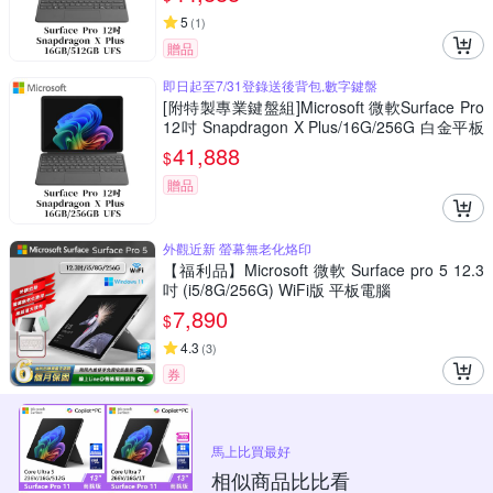
5
(
1
)
贈品
即日起至7/31登錄送後背包,數字鍵盤
[附特製專業鍵盤組]Microsoft 微軟Surface Pro
12吋 Snapdragon X Plus/16G/256G 白金平板
筆電EP2-27656(不含筆)
41,888
$
贈品
外觀近新 螢幕無老化烙印
【福利品】Microsoft 微軟 Surface pro 5 12.3
吋 (i5/8G/256G) WiFi版 平板電腦
7,890
$
4.3
(
3
)
券
馬上比買最好
相似商品比比看