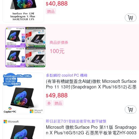
含鍵盤、筆)
40,888
$
贈品
商品折價券
100元
多點觸控 copilot PC 機種
(有筆有槽鍵盤蓋含AI鍵)微軟 Microsoft Surface
Pro 11 13吋(Snapdragon X Plus/16/512)石墨
黑
49,888
$
券
贈品
即日起至7/31登錄送後背包,數字鍵盤
Microsoft 微軟Surface Pro 第11版 Snapdrago
n X Plus/16G/512G 石墨黑平板筆電ZHY-0003
4(不含鍵盤、筆)