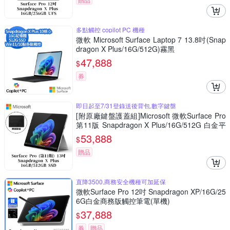
多點觸控 copilot PC 機種
微軟 Microsoft Surface Laptop 7 13.8吋(Snap
dragon X Plus/16G/512G)霧黑
47,888
$
券
即日起至7/31登錄送後背包,數字鍵盤
[附原廠鍵盤護蓋組]Microsoft 微軟Surface Pro
第11版 Snapdragon X Plus/16G/512G 白金平
板筆電ZHY-00016(不含筆)
53,888
$
贈品
直降3500,商務安全機種可加延保
微軟Surface Pro 12吋 Snapdragon XP/16G/25
6G白金商務版觸控筆電(單機)
37,888
$
券
贈品