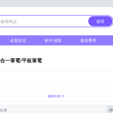
搜尋
必逛好店
刷卡/超取
會員專享
合一筆電/平板筆電
展開全部
筆結果
評