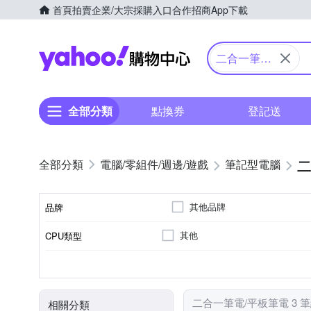
首頁
拍賣
企業/大宗採購入口
合作招商
App下載
Yahoo購物中心
二合一筆電/
平板筆電
全部分類
點換券
登記送
二
電腦/零組件/週邊/遊戲
筆記型電腦
其他品牌
品牌
其他
CPU類型
品牌名稱
Intel EVO認證筆電
其他尺寸
其他
無
無
Mac OS
1TB
16GB
定位
螢幕尺寸(吋)
顏色
顯示晶片卡型號
作業系統
固態硬碟 SSD/eMMC
二合一筆電/平板筆電 3 
相關分類