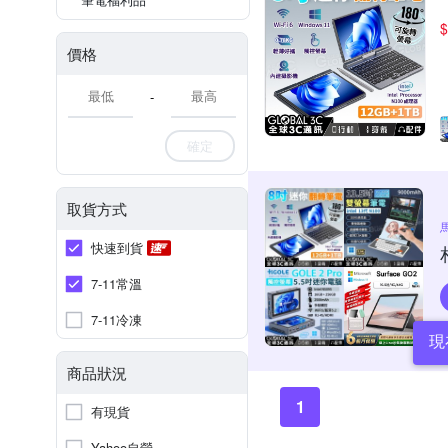
$
價格
-
確定
取貨方式
快速到貨
7-11常溫
7-11冷凍
現
商品狀況
1
有現貨
Yahoo自營