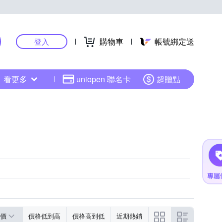
購物車
帳號綁定送
登入
看更多
uniopen 聯名卡
超贈點
價
價格低到高
價格高到低
近期熱銷