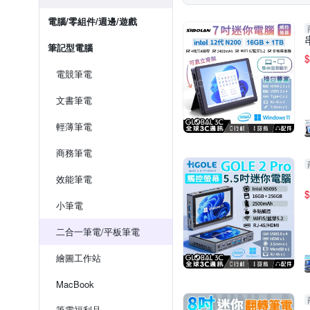
電腦/零組件/週邊/遊戲
筆記型電腦
$
電競筆電
文書筆電
輕薄筆電
商務筆電
效能筆電
$
小筆電
二合一筆電/平板筆電
繪圖工作站
MacBook
筆電福利品