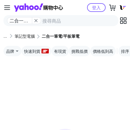
Yahoo購物中心
登入
二合一筆
電/平板筆
電
筆記型電腦
二合一筆電/平板筆電
品牌
快速到貨
有現貨
挑戰低價
價格低到高
排序