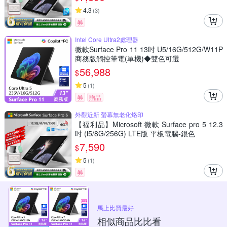
4.3
(
3
)
券
Intel Core Ultra2處理器
微軟Surface Pro 11 13吋 U5/16G/512G/W11P
商務版觸控筆電(單機)◆雙色可選
56,988
$
5
(
1
)
券
贈品
外觀近新 螢幕無老化烙印
【福利品】Microsoft 微軟 Surface pro 5 12.3
吋 (i5/8G/256G) LTE版 平板電腦-銀色
7,590
$
5
(
1
)
券
馬上比買最好
相似商品比比看