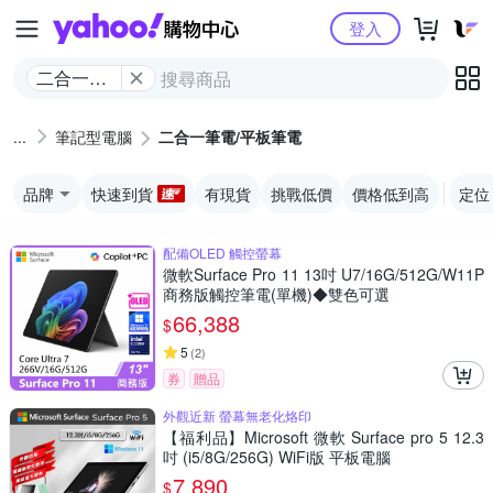
Yahoo購物中心
登入
二合一筆
電/平板筆
電
筆記型電腦
二合一筆電/平板筆電
品牌
快速到貨
有現貨
挑戰低價
價格低到高
定位
配備OLED 觸控螢幕
微軟Surface Pro 11 13吋 U7/16G/512G/W11P
商務版觸控筆電(單機)◆雙色可選
66,388
$
5
(
2
)
券
贈品
外觀近新 螢幕無老化烙印
【福利品】Microsoft 微軟 Surface pro 5 12.3
吋 (i5/8G/256G) WiFi版 平板電腦
7,890
$