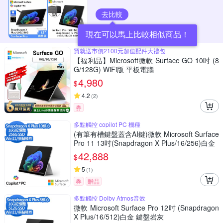
去比較
現在可以馬上比較相似商品！
買就送市價2100元超值配件大禮包
【福利品】Microsoft微軟 Surface GO 10吋 (8
G/128G) WiFi版 平板電腦
4,980
$
4.2
(
2
)
券
多點觸控 copilot PC 機種
(有筆有槽鍵盤蓋含AI鍵)微軟 Microsoft Surface
Pro 11 13吋(Snapdragon X Plus/16/256)白金
42,888
$
5
(
1
)
券
贈品
多點觸控 Dolby Atmos音效
微軟 Microsoft Surface Pro 12吋 (Snapdragon
X Plus/16/512)白金 鍵盤岩灰