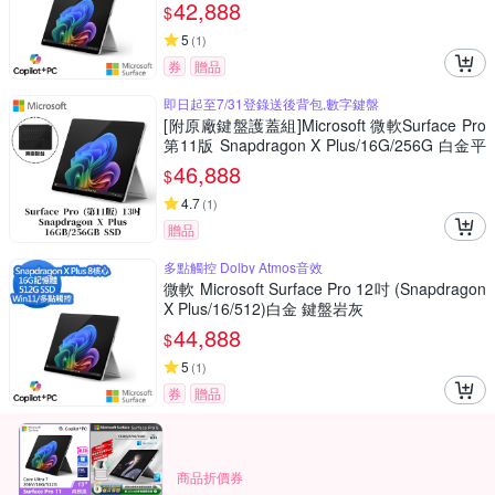
42,888
$
5
(
1
)
券
贈品
即日起至7/31登錄送後背包,數字鍵盤
[附原廠鍵盤護蓋組]Microsoft 微軟Surface Pro
第11版 Snapdragon X Plus/16G/256G 白金平
板筆電ZHX-00016(不含筆)
46,888
$
4.7
(
1
)
贈品
多點觸控 Dolby Atmos音效
微軟 Microsoft Surface Pro 12吋 (Snapdragon
X Plus/16/512)白金 鍵盤岩灰
44,888
$
5
(
1
)
券
贈品
商品折價券