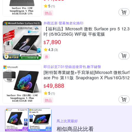
5
(
1
)
贈品
外觀近新 螢幕無老化烙印
【福利品】Microsoft 微軟 Surface pro 5 12.3
吋 (i5/8G/256G) WiFi版 平板電腦
7,890
$
4.3
(
3
)
券
即日起至7/31登錄送後背包,數字鍵盤
[附特製專業鍵盤+手寫筆組]Microsoft 微軟Surf
ace Pro 第11版 Snapdragon X Plus/16G/512
G 白金平板筆電ZHY-00016
49,888
$
5
(
1
)
贈品
馬上比買最好
相似商品比比看