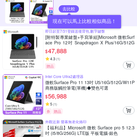
去比較
現在可以馬上比較相似商品！
即日起至7/31登錄送後背包,數字鍵盤
[附特製專業鍵盤+手寫筆組]Microsoft 微軟Surf
ace Pro 12吋 Snapdragon X Plus/16G/512G
白金平板筆電EP2-27672
47,888
$
4.3
(
1
)
贈品
Intel Core Ultra2處理器
微軟Surface Pro 11 13吋 U5/16G/512G/W11P
商務版觸控筆電(單機)◆雙色可選
56,988
$
5
(
1
)
券
贈品
外觀近新 螢幕無老化烙印
【福利品】Microsoft 微軟 Surface pro 5 12.3
吋 (i5/8G/256G) LTE版 平板電腦-銀色