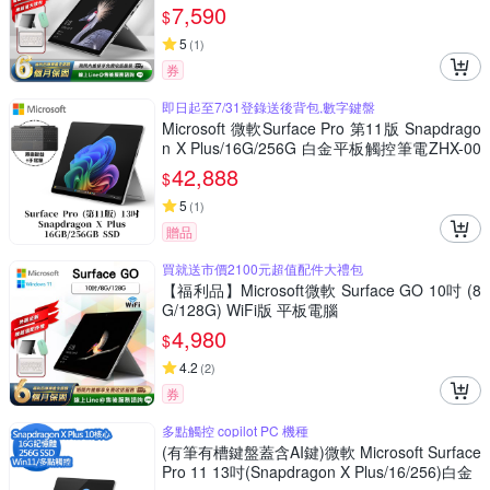
7,590
$
5
(
1
)
券
即日起至7/31登錄送後背包,數字鍵盤
Microsoft 微軟Surface Pro 第11版 Snapdrago
n X Plus/16G/256G 白金平板觸控筆電ZHX-00
016[附特製專業鍵盤+手寫筆組]
42,888
$
5
(
1
)
贈品
買就送市價2100元超值配件大禮包
【福利品】Microsoft微軟 Surface GO 10吋 (8
G/128G) WiFi版 平板電腦
4,980
$
4.2
(
2
)
券
多點觸控 copilot PC 機種
(有筆有槽鍵盤蓋含AI鍵)微軟 Microsoft Surface
Pro 11 13吋(Snapdragon X Plus/16/256)白金