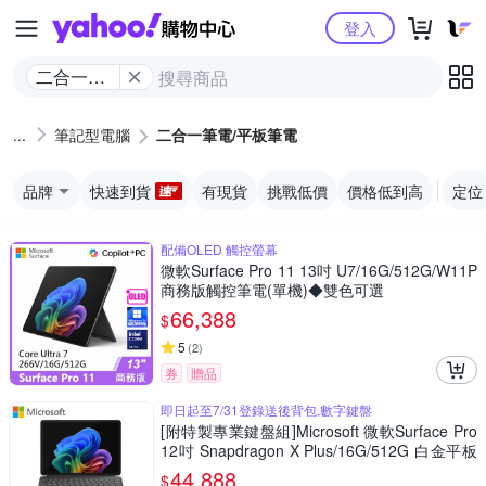
Yahoo購物中心
登入
二合一筆
電/平板筆
電
筆記型電腦
二合一筆電/平板筆電
品牌
快速到貨
有現貨
挑戰低價
價格低到高
定位
配備OLED 觸控螢幕
微軟Surface Pro 11 13吋 U7/16G/512G/W11P
商務版觸控筆電(單機)◆雙色可選
66,388
$
5
(
2
)
券
贈品
即日起至7/31登錄送後背包,數字鍵盤
[附特製專業鍵盤組]Microsoft 微軟Surface Pro
12吋 Snapdragon X Plus/16G/512G 白金平板
筆電EP2-27672(不含筆)
44,888
$