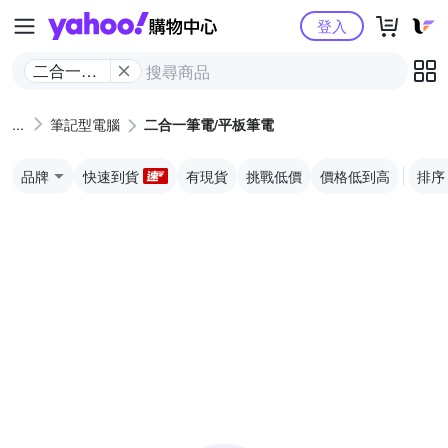
Yahoo購物中心
登入
二合一筆
電/平板筆
電
筆記型電腦
二合一筆電/平板筆電
品牌
快速到貨
有現貨
挑戰低價
價格低到高
排序