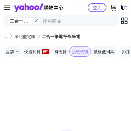
Yahoo購物中心
登入
二合一筆
電/平板筆
電
筆記型電腦
二合一筆電/平板筆電
品牌
快速到貨
有現貨
挑戰低價
價格低到高
排序