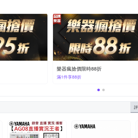
樂器瘋搶價限時88折
滿1件享88折
評