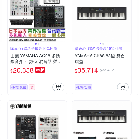
購衷心+聯名卡最高10%回饋
購衷心+聯名卡最高10%回饋
山葉 YAMAHA AG08 多軌
YAMAHA CK88 88鍵 舞台
錄音介面 數位 混音器 聲卡
鍵盤
直播 實況 錄音 Podcast 公
20,338
35,714
89折
$38,402
$
$
司貨 贈錄音軟體
挑戰低價
券
挑戰低價