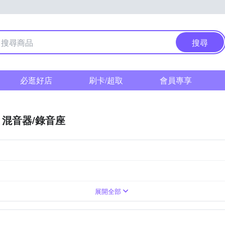
搜尋
必逛好店
刷卡/超取
會員專享
混音器/錄音座
配件
展開全部