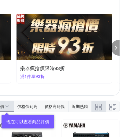
樂器瘋搶價限時93折
樂器瘋
滿1件享93折
滿1件享
價
價格低到高
價格高到低
近期熱銷
現在可以查看商品評價