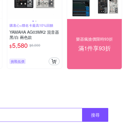
購衷心+聯名卡最高10%回饋
YAMAHA AG03MK2 混音器
黑/白 兩色款
樂器瘋搶價限時93折
5,580
$6,000
$
滿1件享93折
挑戰低價
搜尋