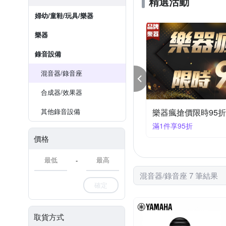
精選活動
婦幼/童鞋/玩具/樂器
樂器
錄音設備
混音器/錄音座
合成器/效果器
其他錄音設備
樂器瘋搶價限時95折
滿1件享95折
價格
-
混音器/錄音座 7 筆結果
確定
取貨方式