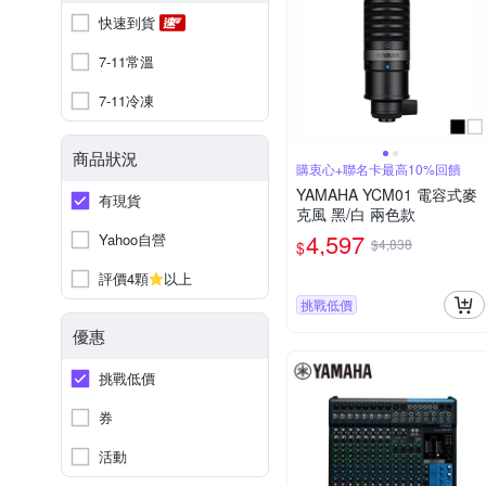
快速到貨
7-11常溫
7-11冷凍
商品狀況
購衷心+聯名卡最高10%回饋
YAMAHA YCM01 電容式麥
有現貨
克風 黑/白 兩色款
4,597
Yahoo自營
$4,838
$
評價4顆
以上
挑戰低價
優惠
挑戰低價
券
活動