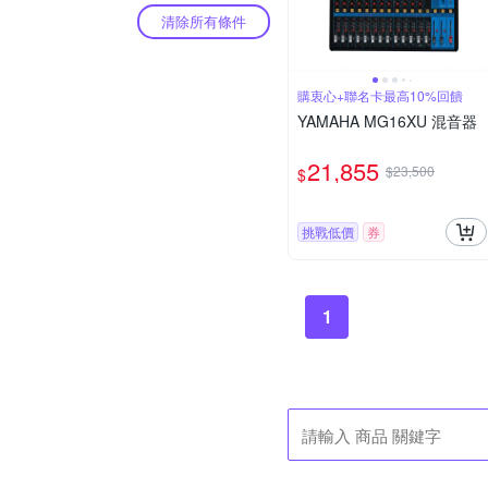
清除所有條件
購衷心+聯名卡最高10%回饋
YAMAHA MG16XU 混音器
21,855
$23,500
$
挑戰低價
券
1