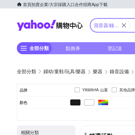
首頁
拍賣
企業/大宗採購入口
合作招商
App下載
Yahoo購物中心
混音器/錄音
座
全部分類
點換券
登記送
婦幼/童鞋/玩具/樂器
樂器
錄音設備
YAMAHA 山葉
其他品牌
品牌
顏色
品牌名稱
效果器
電容式麥克風
有線
手持式
家用音響
88鍵
合成器
電腦
其他
類型
型態
有線無線
種類
適用
鍵數
相關分類