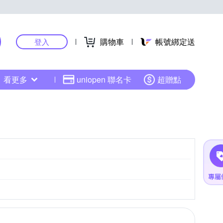
購物車
帳號綁定送
登入
看更多
uniopen 聯名卡
超贈點