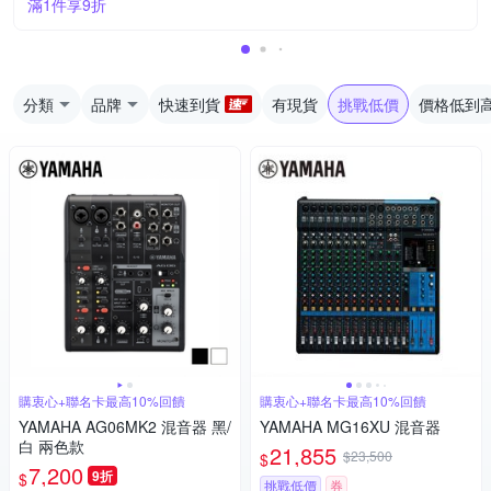
滿1件享9折
分類
品牌
快速到貨
有現貨
挑戰低價
價格低到
購衷心+聯名卡最高10%回饋
購衷心+聯名卡最高10%回饋
YAMAHA AG06MK2 混音器 黑/
YAMAHA MG16XU 混音器
白 兩色款
21,855
$23,500
$
7,200
9折
$
挑戰低價
券