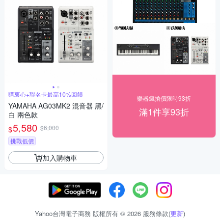
購衷心+聯名卡最高10%回饋
樂器瘋搶價限時93折
YAMAHA AG03MK2 混音器 黑/
滿1件享93折
白 兩色款
5,580
$6,000
$
挑戰低價
加入購物車
Yahoo台灣電子商務 版權所有 © 2026 服務條款(
更新
)