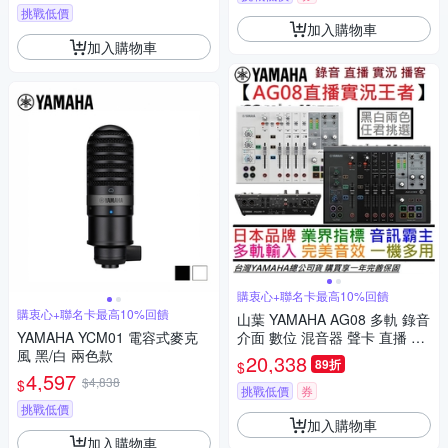
挑戰低價
加入購物車
加入購物車
購衷心+聯名卡最高10%回饋
購衷心+聯名卡最高10%回饋
山葉 YAMAHA AG08 多軌 錄音
YAMAHA YCM01 電容式麥克
介面 數位 混音器 聲卡 直播 實
風 黑/白 兩色款
況 錄音 Podcast 公司貨 贈錄音
20,338
89折
$
軟體
4,597
$4,838
$
挑戰低價
券
挑戰低價
加入購物車
加入購物車