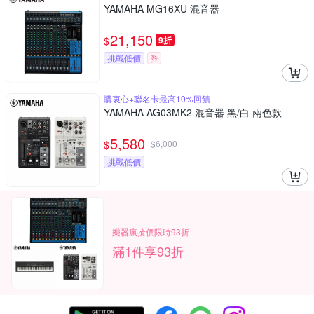
YAMAHA MG16XU 混音器
21,150
$
9折
挑戰低價
券
購衷心+聯名卡最高10%回饋
YAMAHA AG03MK2 混音器 黑/白 兩色款
5,580
$
$
6,000
挑戰低價
樂器瘋搶價限時93折
滿1件享93折