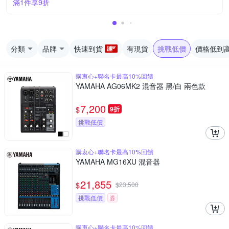
滿1件享9折
分類
品牌
快速到貨
有現貨
挑戰低價
價格低到
購衷心+聯名卡最高10%回饋
YAMAHA AG06MK2 混音器 黑/白 兩色款
7,200
$
9折
挑戰低價
購衷心+聯名卡最高10%回饋
YAMAHA MG16XU 混音器
21,855
$
$
23,500
挑戰低價
券
購衷心+聯名卡最高10%回饋