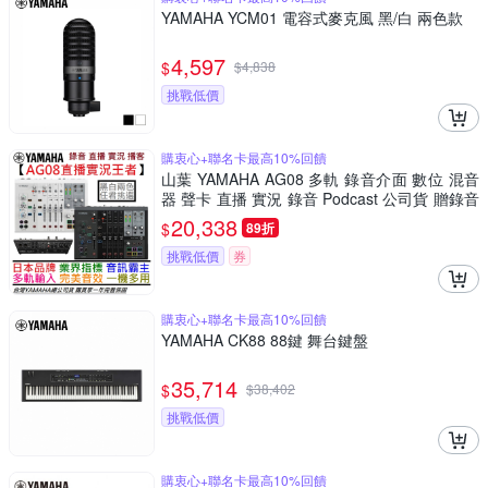
YAMAHA YCM01 電容式麥克風 黑/白 兩色款
4,597
$
$
4,838
挑戰低價
購衷心+聯名卡最高10%回饋
山葉 YAMAHA AG08 多軌 錄音介面 數位 混音
器 聲卡 直播 實況 錄音 Podcast 公司貨 贈錄音
軟體
20,338
$
89折
挑戰低價
券
購衷心+聯名卡最高10%回饋
YAMAHA CK88 88鍵 舞台鍵盤
35,714
$
$
38,402
挑戰低價
購衷心+聯名卡最高10%回饋