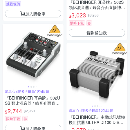
『BEHRINGER 耳朵牌』502S
挑戰低價
類比混音器 / 錄音介面直播神器
/ 公司貨
加入購物車
3,023
$3,250
$
限時下殺
券
貨到通知我
購衷心+聯名卡最高10%回饋
『BEHRINGER 耳朵牌』302U
SB 類比混音器 / 錄音介面直播
神器 / 公司貨
2,744
購衷心+聯名卡最高10%回饋
$2,950
$
『BEHRINGER』主動式訊號轉
限時下殺
券
換阻抗器 ULTRA DI100 DIBOX
/ 公司貨
加入購物車
2,279
$2,450