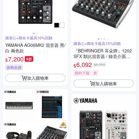
購衷心+聯名卡最高10%回饋
購衷心+聯名卡最高10%回饋
YAMAHA AG06MK2 混音器 黑/
白 兩色款
『BEHRINGER 耳朵牌』1202
SFX 類比混音器 / 錄音介面直
7,200
9折
$
播神器 / 公司貨
6,092
$6,550
$
挑戰低價
限時下殺
券
加入購物車
加入購物車