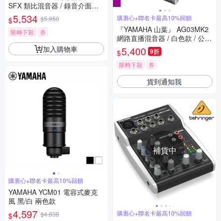
SFX 類比混音器 / 錄音介面直
播神器 / 公司貨
5,534
購衷心+聯名卡最高10%回饋
$5,950
$
『YAMAHA 山葉』 AG03MK2
限時下殺
券
網路直播混音器 / 白色款 / 公司
貨保固
加入購物車
5,400
9折
$
限時下殺
券
貨到通知我
補貨中
購衷心+聯名卡最高10%回饋
YAMAHA YCM01 電容式麥克
風 黑/白 兩色款
4,597
購衷心+聯名卡最高10%回饋
$4,838
$