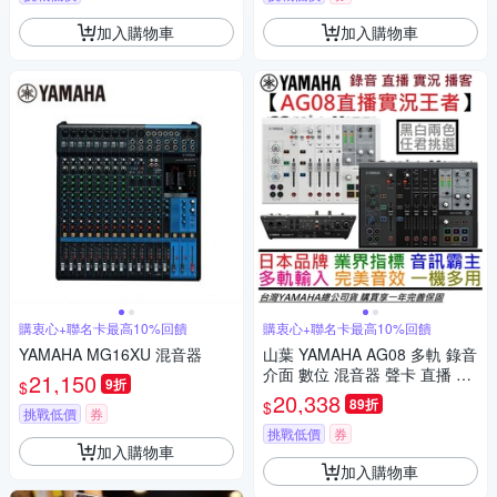
加入購物車
加入購物車
購衷心+聯名卡最高10%回饋
購衷心+聯名卡最高10%回饋
YAMAHA MG16XU 混音器
山葉 YAMAHA AG08 多軌 錄音
介面 數位 混音器 聲卡 直播 實
21,150
9折
$
況 錄音 Podcast 公司貨 贈錄音
20,338
89折
$
軟體
挑戰低價
券
挑戰低價
券
加入購物車
加入購物車