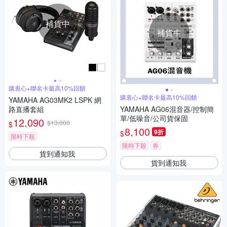
補貨中
補貨中
購衷心+聯名卡最高10%回饋
購衷心+聯名卡最高10%回饋
YAMAHA AG03MK2 LSPK 網
路直播套組
YAMAHA AG06混音器/控制簡
單/低噪音/公司貨保固
12,090
$13,000
$
8,100
9折
$
限時下殺
限時下殺
券
貨到通知我
貨到通知我