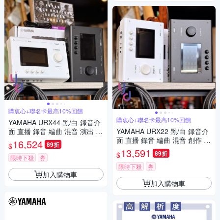
購衷心+聯名卡最高10%回饋
購衷心+聯名卡最高10%回饋
YAMAHA URX44 黑/白 錄音介
面 直播 錄音 編曲 混音 演出 創
YAMAHA URX22 黑/白 錄音介
作 公司貨
面 直播 錄音 編曲 混音 創作 公
16,524
89折
$
司貨
13,591
89折
$
限時下殺
券
限時下殺
券
加入購物車
加入購物車