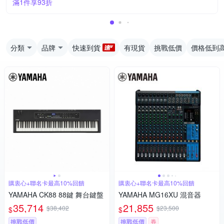
滿1件享93折
分類
品牌
快速到貨
有現貨
挑戰低價
價格低到
購衷心+聯名卡最高10%回饋
購衷心+聯名卡最高10%回饋
YAMAHA CK88 88鍵 舞台鍵盤
YAMAHA MG16XU 混音器
35,714
21,855
$38,402
$23,500
$
$
挑戰低價
挑戰低價
券