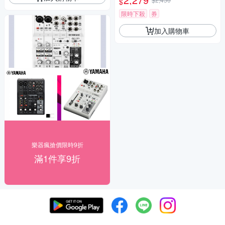
$
限時下殺
券
加入購物車
樂器瘋搶價限時9折
滿1件享9折