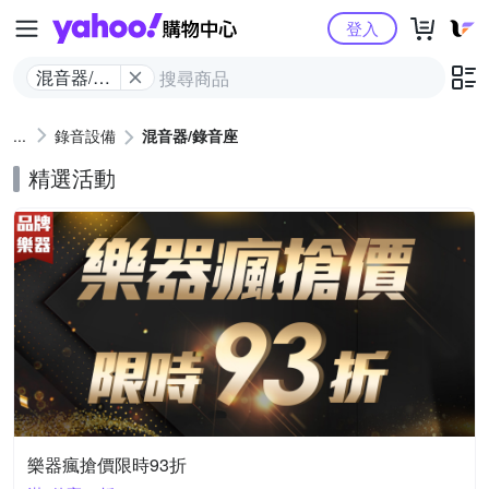
Yahoo購物中心
登入
混音器/錄
音座
錄音設備
混音器/錄音座
精選活動
樂器瘋搶價限時93折