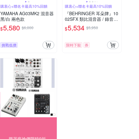
購衷心+聯名卡最高10%回饋
購衷心+聯名卡最高10%回饋
YAMAHA AG03MK2 混音器
『BEHRINGER 耳朵牌』10
黑/白 兩色款
02SFX 類比混音器 / 錄音介
面直播神器 / 公司貨
5,580
5,534
$6,000
$5,950
$
$
挑戰低價
限時下殺
券
樂器瘋搶價限時9折