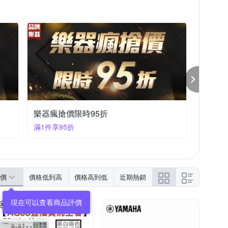
夜間快閃價
滿1件享9折
價
價格低到高
價格高到低
近期熱銷
現在可以查看商品評價