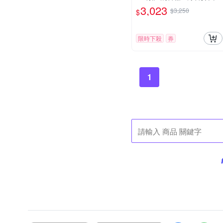
播神器 / 公司貨
3,023
$3,250
$
限時下殺
券
1