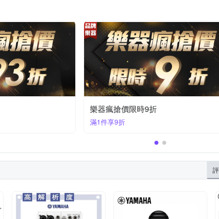
5折
樂器瘋搶價限時88折
滿1件享88折
評