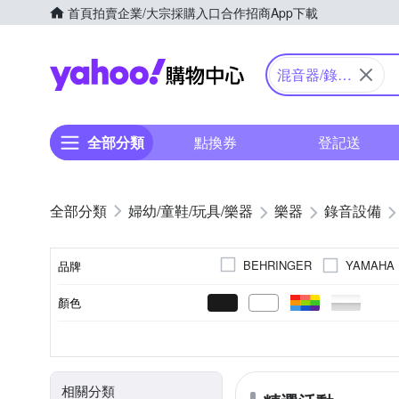
首頁
拍賣
企業/大宗採購入口
合作招商
App下載
Yahoo購物中心
混音器/錄音
座
全部分類
點換券
登記送
婦幼/童鞋/玩具/樂器
樂器
錄音設備
YAMAHA
BEHRINGER
品牌
顏色
品牌名稱
拾音器
電容式麥克風
有線
手持式
家用音響
88鍵
效果器
電腦
合成
類型
型態
有線無線
種類
適用
鍵數
相關分類