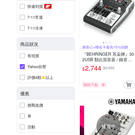
快速到貨
7-11常溫
7-11冷凍
商品狀況
購衷心+聯名卡最高10%回饋
『BEHRINGER 耳朵牌』30
有現貨
2USB 類比混音器 / 錄音介
面直播神器 / 公司貨
2,744
Yahoo自營
$2,950
$
評價4顆
以上
限時下殺
券
優惠
挑戰低價
券
補貨中
活動