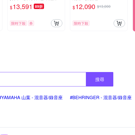
作 公司貨
13,591
12,090
89折
$13,000
$
$
限時下殺
券
限時下殺
搜尋
#YAMAHA 山葉 - 混音器/錄音座
#BEHRINGER - 混音器/錄音座