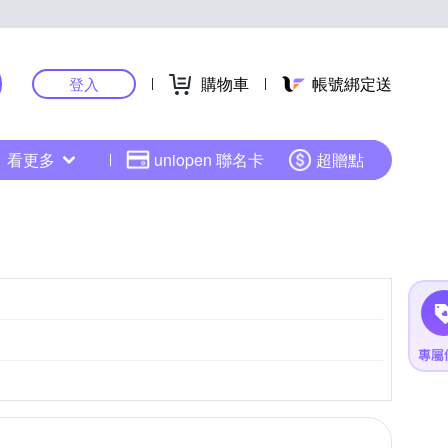
購物車
帳號綁定送
登入
看更多
uniopen 聯名卡
超贈點