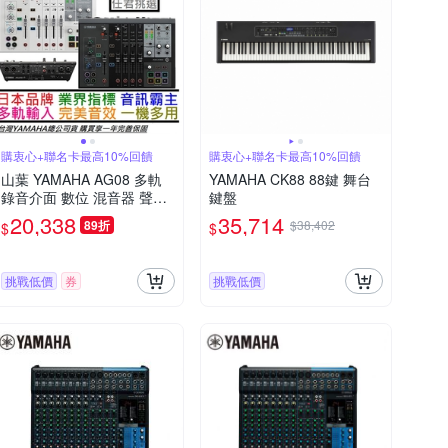
購衷心+聯名卡最高10%回饋
購衷心+聯名卡最高10%回饋
山葉 YAMAHA AG08 多軌
YAMAHA CK88 88鍵 舞台
錄音介面 數位 混音器 聲卡
鍵盤
直播 實況 錄音 Podcast 公
20,338
35,714
89折
$38,402
$
$
司貨 贈錄音軟體
挑戰低價
券
挑戰低價