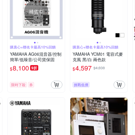
補貨中
購衷心+聯名卡最高10%回饋
購衷心+聯名卡最高10%回饋
YAMAHA AG06混音器/控制
YAMAHA YCM01 電容式麥
簡單/低噪音/公司貨保固
克風 黑/白 兩色款
8,100
4,597
9折
$4,838
$
$
限時下殺
券
挑戰低價