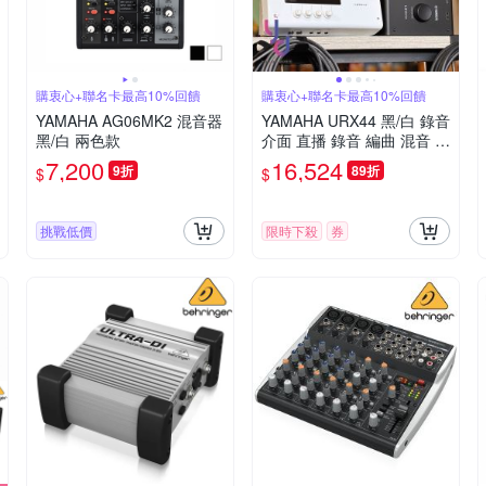
購衷心+聯名卡最高10%回饋
購衷心+聯名卡最高10%回饋
YAMAHA AG06MK2 混音器
YAMAHA URX44 黑/白 錄音
黑/白 兩色款
介面 直播 錄音 編曲 混音 演
出 創作 公司貨
7,200
16,524
9折
89折
$
$
挑戰低價
限時下殺
券