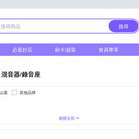
搜尋
必逛好店
刷卡/超取
會員專享
混音器/錄音座
 山葉
其他品牌
器
其他配件
展開全部