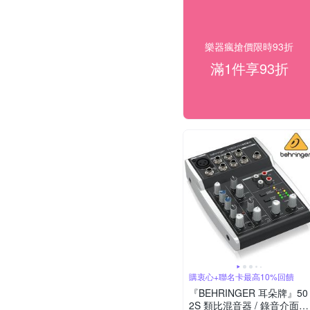
樂器瘋搶價限時93折
滿1件享93折
購衷心+聯名卡最高10%回饋
『BEHRINGER 耳朵牌』50
2S 類比混音器 / 錄音介面直