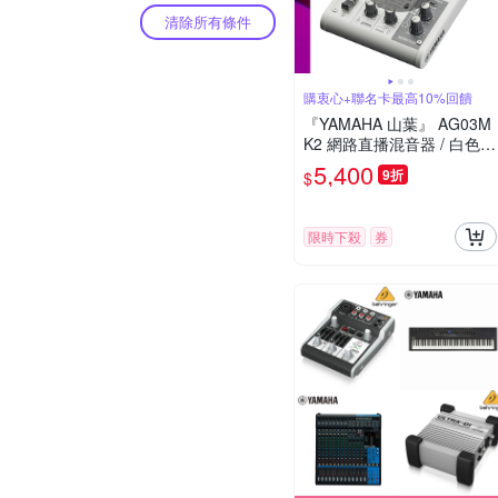
清除所有條件
購衷心+聯名卡最高10%回饋
『YAMAHA 山葉』 AG03M
K2 網路直播混音器 / 白色款
/ 公司貨保固
5,400
9折
$
限時下殺
券