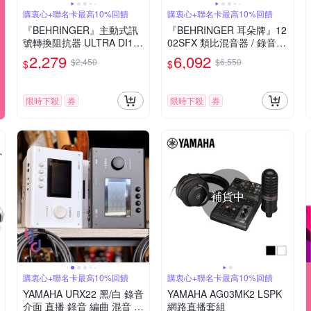
購衷心+聯名卡最高10%回饋
購衷心+聯名卡最高10%回饋
『BEHRINGER』主動式訊
『BEHRINGER 耳朵牌』12
號轉換阻抗器 ULTRA DI10
02SFX 類比混音器 / 錄音介
0 DIBOX / 公司貨
面直播神器 / 公司貨
2,279
6,092
$2,450
$6,550
$
$
限時下殺
券
限時下殺
券
補貨中
購衷心+聯名卡最高10%回饋
購衷心+聯名卡最高10%回饋
YAMAHA URX22 黑/白 錄音
YAMAHA AG03MK2 LSPK
介面 直播 錄音 編曲 混音 創
網路直播套組