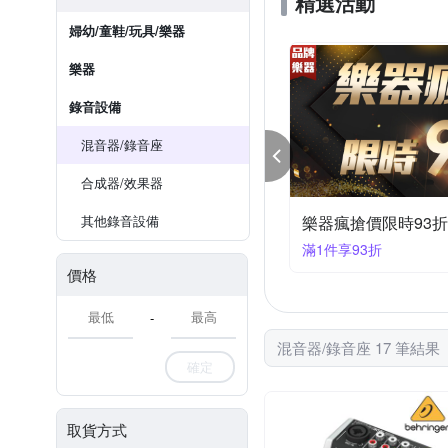
精選活動
婦幼/童鞋/玩具/樂器
樂器
錄音設備
混音器/錄音座
合成器/效果器
樂器瘋搶價限時9折
其他錄音設備
樂器瘋搶價限時9
滿1件享9折
滿1件享95折
價格
-
混音器/錄音座 17 筆結果
確定
取貨方式