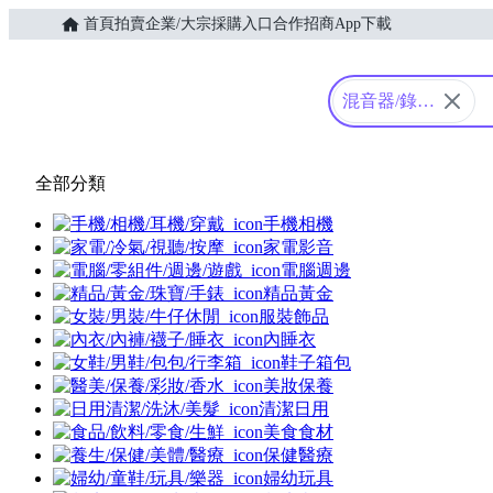
首頁
拍賣
企業/大宗採購入口
合作招商
App下載
Yahoo購物中心
混音器/錄音
座
全部分類
手機相機
家電影音
電腦週邊
精品黃金
服裝飾品
內睡衣
鞋子箱包
美妝保養
清潔日用
美食食材
保健醫療
婦幼玩具