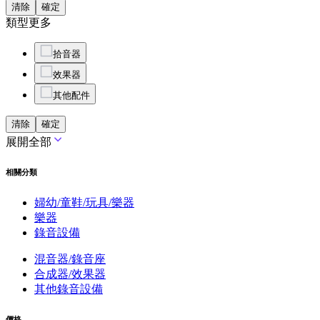
清除
確定
類型
更多
拾音器
效果器
其他配件
清除
確定
展開全部
相關分類
婦幼/童鞋/玩具/樂器
樂器
錄音設備
混音器/錄音座
合成器/效果器
其他錄音設備
價格