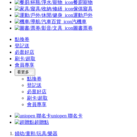
餐廚寵物
傢俱寢具
運動戶外
汽機車
圖書票券
點換券
登記送
必逛好店
刷卡/超取
會員專享
看更多
點換券
登記送
必逛好店
刷卡/超取
會員專享
uniopen 聯名卡
超贈點
婦幼/童鞋/玩具/樂器