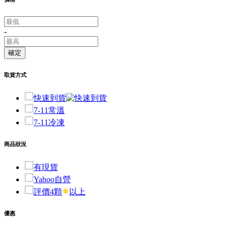
-
確定
取貨方式
快速到貨
7-11常溫
7-11冷凍
商品狀況
有現貨
Yahoo自營
評價4顆
以上
優惠