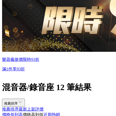
樂器瘋搶價限時93折
滿1件享93折
混音器/錄音座 12 筆結果
推薦排序
推薦排序
最新上架
評價
價格低到高
價格高到低
近期熱銷