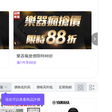
樂器瘋搶價限時88折
樂器瘋
滿1件享88折
滿1件享
架
價格低到高
價格高到低
近期熱銷
現在可以查看商品評價