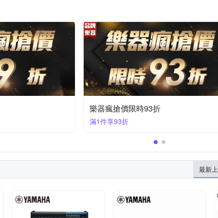
樂器瘋搶價限時93折
滿1件享93折
最新上