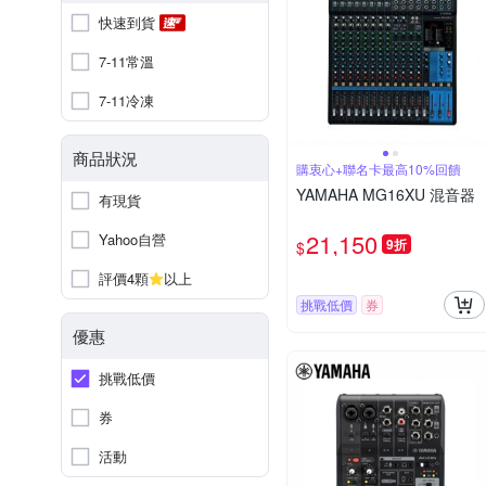
快速到貨
7-11常溫
7-11冷凍
商品狀況
購衷心+聯名卡最高10%回饋
YAMAHA MG16XU 混音器
有現貨
21,150
Yahoo自營
9折
$
評價4顆
以上
挑戰低價
券
優惠
挑戰低價
券
活動