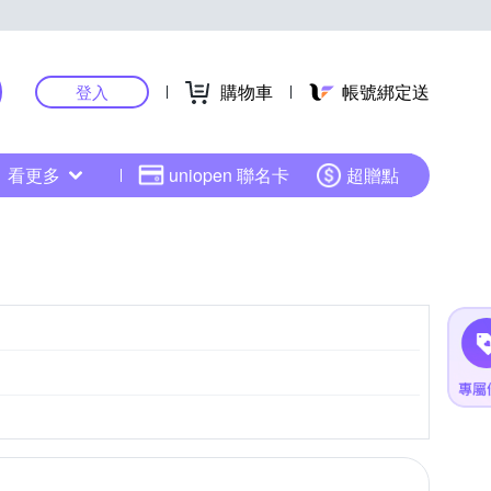
購物車
帳號綁定送
登入
看更多
uniopen 聯名卡
超贈點