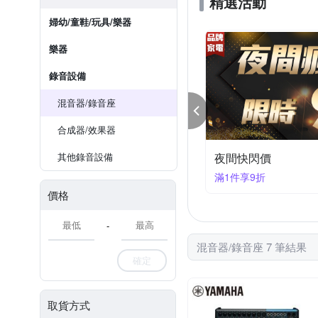
精選活動
婦幼/童鞋/玩具/樂器
樂器
錄音設備
混音器/錄音座
合成器/效果器
其他錄音設備
夜間快閃價
滿1件享9折
價格
-
混音器/錄音座 7 筆結果
確定
取貨方式