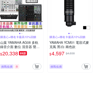
購衷心+聯名卡最高10%回饋
購衷心+聯名卡最高10%回饋
山葉 YAMAHA AG08 多軌
YAMAHA YCM01 電容式麥
錄音介面 數位 混音器 聲卡
克風 黑/白 兩色款
直播 實況 錄音 Podcast 公
20,338
4,597
89折
$4,838
$
$
司貨 贈錄音軟體
挑戰低價
券
挑戰低價