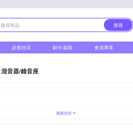
搜尋
必逛好店
刷卡/超取
會員專享
混音器/錄音座
配件
展開全部