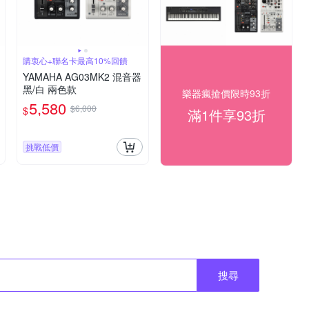
購衷心+聯名卡最高10%回饋
YAMAHA AG03MK2 混音器
黑/白 兩色款
樂器瘋搶價限時93折
5,580
$6,000
$
滿1件享93折
挑戰低價
搜尋