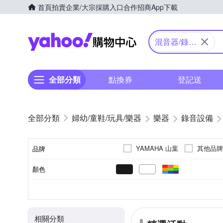
首頁
拍賣
企業/大宗採購入口
合作招商
App下載
Yahoo購物中心
混音器/錄音
座
全部分類
點換券
登記送
婦幼/童鞋/玩具/樂器
樂器
錄音設備
YAMAHA 山葉
其他品牌
品牌
顏色
品牌名稱
效果器
電容式麥克風
有線
手持式
家用音響
88鍵
合成器
電腦
其他
類型
型態
有線無線
種類
適用
鍵數
相關分類