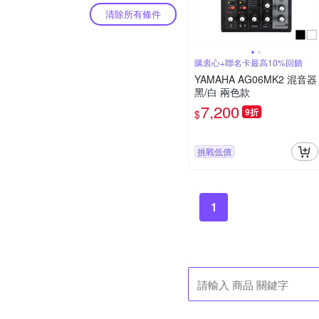
清除所有條件
購衷心+聯名卡最高10%回饋
YAMAHA AG06MK2 混音器
黑/白 兩色款
7,200
9折
$
挑戰低價
1