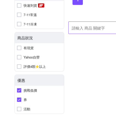
快速到貨
7-11常溫
7-11冷凍
商品狀況
有現貨
Yahoo自營
評價4顆
以上
優惠
挑戰低價
券
活動