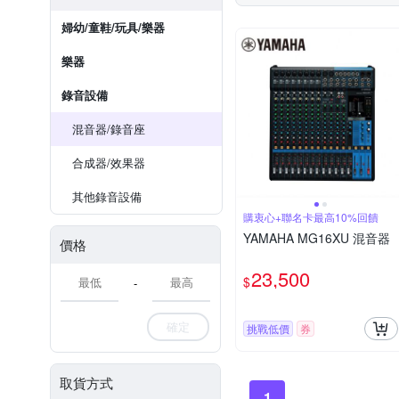
婦幼/童鞋/玩具/樂器
樂器
錄音設備
混音器/錄音座
合成器/效果器
其他錄音設備
購衷心+聯名卡最高10%回饋
YAMAHA MG16XU 混音器
價格
23,500
$
-
確定
挑戰低價
券
取貨方式
1