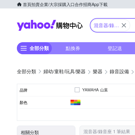
首頁
拍賣
企業/大宗採購入口
合作招商
App下載
Yahoo購物中心
混音器/錄音
座
全部分類
點換券
登記送
婦幼/童鞋/玩具/樂器
樂器
錄音設備
YAMAHA 山葉
品牌
顏色
品牌名稱
其他配件
類型
混音器/錄音座 1 筆結果
相關分類