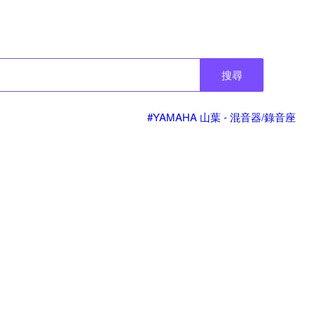
搜尋
#YAMAHA 山葉 - 混音器/錄音座