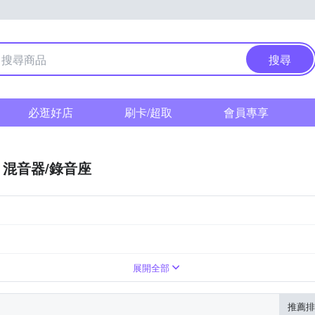
搜尋
必逛好店
刷卡/超取
會員專享
混音器/錄音座
展開全部
推薦排