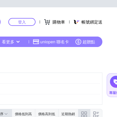
購物車
帳號綁定送
登入
看更多
uniopen 聯名卡
超贈點
序
價格低到高
價格高到低
近期熱銷