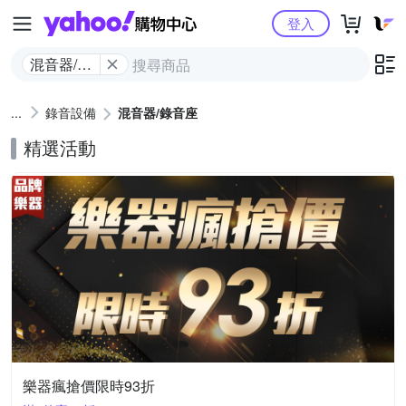
Yahoo購物中心
登入
混音器/錄
音座
錄音設備
混音器/錄音座
精選活動
樂器瘋搶價限時93折