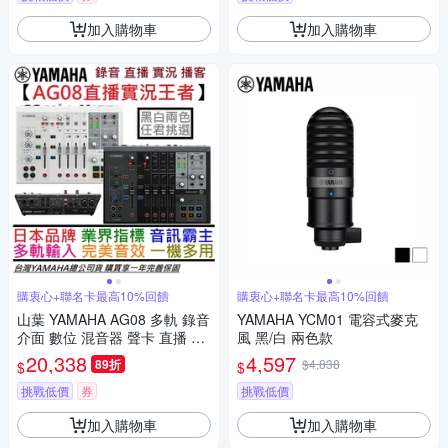
加入購物車
加入購物車
購衷心+聯名卡最高10%回饋
購衷心+聯名卡最高10%回饋
山葉 YAMAHA AG08 多軌 錄音
YAMAHA YCM01 電容式麥克
介面 數位 混音器 聲卡 直播 實
風 黑/白 兩色款
況 錄音 Podcast 公司貨 贈錄音
20,338
4,597
89折
$4,838
$
$
軟體
挑戰低價
券
挑戰低價
加入購物車
加入購物車