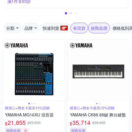
滿1件享93折
分類
品牌
快速到貨
有現貨
挑戰低價
價格低到
購衷心+聯名卡最高10%回饋
購衷心+聯名卡最高10%回饋
YAMAHA MG16XU 混音器
YAMAHA CK88 88鍵 舞台鍵盤
21,855
35,714
$23,500
$38,402
$
$
挑戰低價
券
挑戰低價