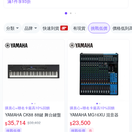
滿1件享93折
分類
品牌
快速到貨
有現貨
挑戰低價
價格低到
購衷心+聯名卡最高10%回饋
購衷心+聯名卡最高10%回饋
YAMAHA CK88 88鍵 舞台鍵盤
YAMAHA MG16XU 混音器
35,714
23,500
$38,402
$
$
挑戰低價
挑戰低價
券