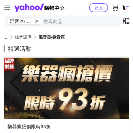
Yahoo購物中心
登入
混音器/錄
音座
錄音設備
混音器/錄音座
精選活動
樂器瘋搶價限時93折