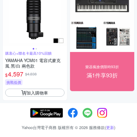
購衷心+聯名卡最高10%回饋
YAMAHA YCM01 電容式麥克
風 黑/白 兩色款
樂器瘋搶價限時93折
4,597
滿1件享93折
$4,838
$
挑戰低價
加入購物車
Yahoo台灣電子商務 版權所有 © 2026 服務條款(
更新
)