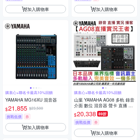
加入購物車
加入購物車
購衷心+聯名卡最高10%回饋
購衷心+聯名卡最高10%回饋
YAMAHA MG16XU 混音器
山葉 YAMAHA AG08 多軌 錄音
介面 數位 混音器 聲卡 直播 實
21,855
$23,500
$
況 錄音 Podcast 公司貨 贈錄音
20,338
89折
$
軟體
挑戰低價
券
挑戰低價
券
加入購物車
加入購物車