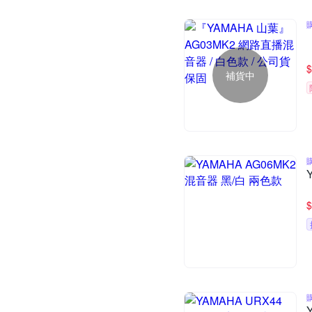
$
補貨中
$