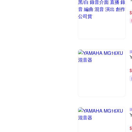
$
$
$