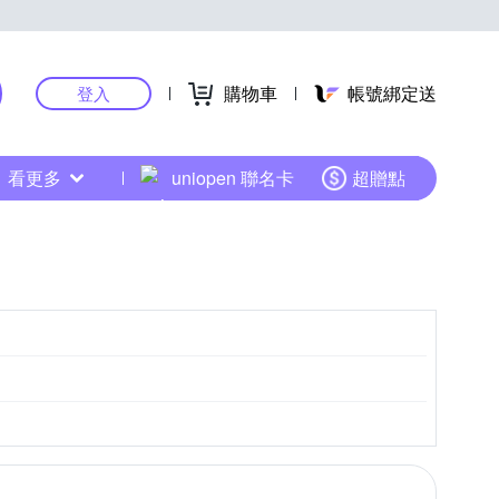
購物車
帳號綁定送
登入
看更多
uniopen 聯名卡
超贈點