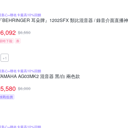
購衷心+聯名卡最高10%回饋
『BEHRINGER 耳朵牌』1202SFX 類比混音器 / 錄音介面直播神
6,092
$
6,550
限時下殺
券
+1
購衷心+聯名卡最高10%回饋
YAMAHA AG03MK2 混音器 黑/白 兩色款
5,580
$
6,000
挑戰低價
購衷心+聯名卡最高10%回饋