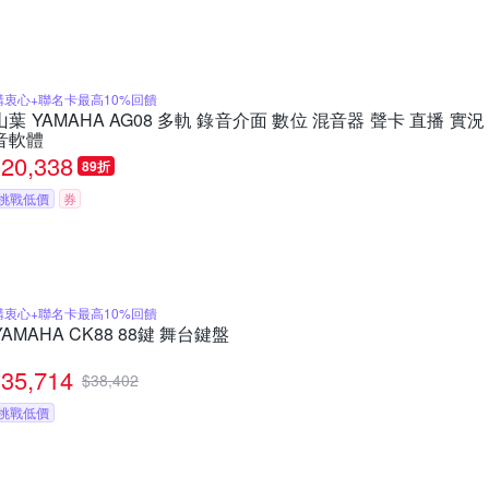
購衷心+聯名卡最高10%回饋
山葉 YAMAHA AG08 多軌 錄音介面 數位 混音器 聲卡 直播 實況 
音軟體
20,338
89折
挑戰低價
券
購衷心+聯名卡最高10%回饋
YAMAHA CK88 88鍵 舞台鍵盤
35,714
$
38,402
挑戰低價