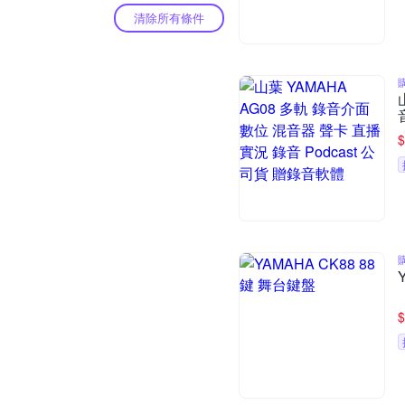
清除所有條件
$
$