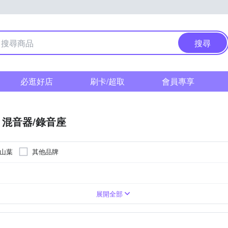
搜尋
必逛好店
刷卡/超取
會員專享
混音器/錄音座
 山葉
其他品牌
器
其他配件
展開全部