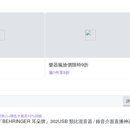
樂器瘋搶價限時9折
滿1件享9折
評
購衷心+聯名卡最高10%回饋
『BEHRINGER 耳朵牌』302USB 類比混音器 / 錄音介面直播神器