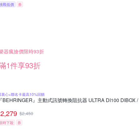
挑戰低價
券
樂器瘋搶價限時93折
滿1件享93折
購衷心+聯名卡最高10%回饋
『BEHRINGER』主動式訊號轉換阻抗器 ULTRA DI100 DIBOX 
2,279
$
2,450
限時下殺
券