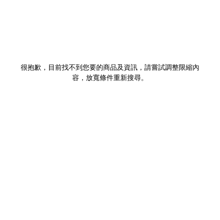
很抱歉，目前找不到您要的商品及資訊，請嘗試調整限縮內
容，放寬條件重新搜尋。