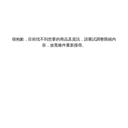
很抱歉，目前找不到您要的商品及資訊，請嘗試調整限縮內
容，放寬條件重新搜尋。