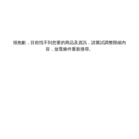
很抱歉，目前找不到您要的商品及資訊，請嘗試調整限縮內
容，放寬條件重新搜尋。