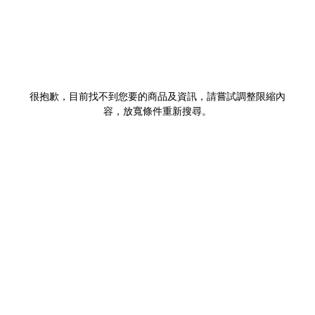
很抱歉，目前找不到您要的商品及資訊，請嘗試調整限縮內
容，放寬條件重新搜尋。