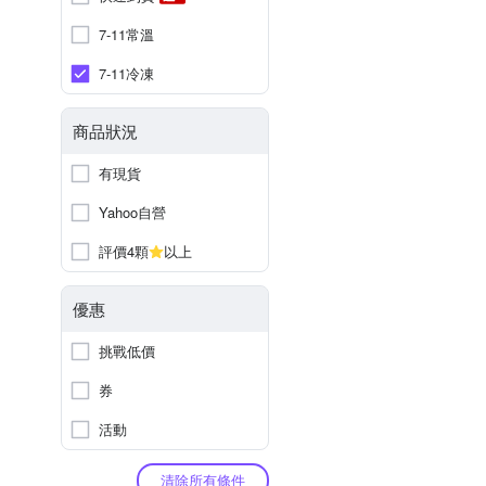
7-11常溫
7-11冷凍
商品狀況
有現貨
Yahoo自營
評價4顆
以上
優惠
挑戰低價
券
活動
清除所有條件