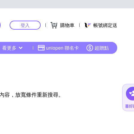
購物車
帳號綁定送
登入
看更多
uniopen 聯名卡
超贈點
內容，放寬條件重新搜尋。