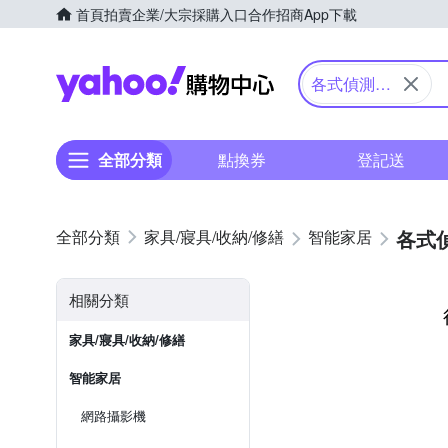
首頁
拍賣
企業/大宗採購入口
合作招商
App下載
Yahoo購物中心
各式偵測器/
智慧門鈴
全部分類
點換券
登記送
各式
家具/寢具/收納/修繕
智能家居
相關分類
家具/寢具/收納/修繕
智能家居
網路攝影機