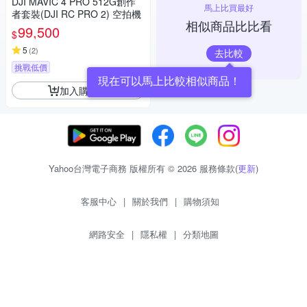
DJI MAVIC 4 PRO 512G創作
馬上比買最好
者套裝(DJI RC PRO 2) 空拍機
相似商品比比看
99,500
$
5
(
2
)
去比較
挑戰低價
現在可以馬上比較相似商品！
加入購物車
Yahoo台灣電子商務 版權所有 © 2026 服務條款(
更新
)
客服中心
|
關於我們
|
購物須知
網路安全
|
隱私權
|
分類地圖