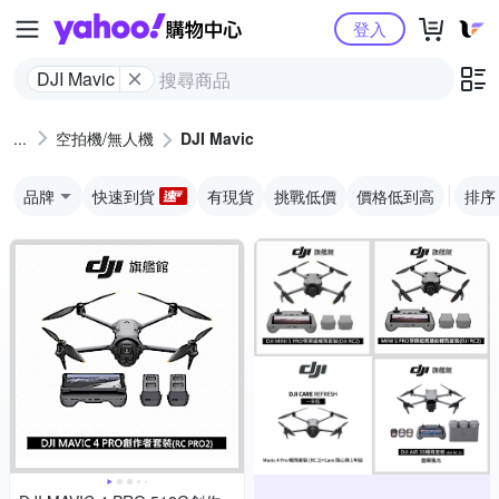
Yahoo購物中心
登入
DJI Mavic
空拍機/無人機
DJI Mavic
品牌
快速到貨
有現貨
挑戰低價
價格低到高
排序