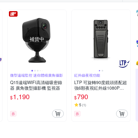
補貨中
微型遠端監控 迷你體積廣角攝影
紅外線夜視功能
Q15遠端WIFI高清磁吸密錄
LTP 可旋轉90度鏡頭搭配超
器 廣角微型攝影機 監視器
強6顆夜視紅外線1080P微
型攝影機
1,190
790
$
$
5
(
1
)
券
券