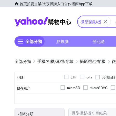
首頁
拍賣
企業/大宗採購入口
合作招商
App下載
Yahoo購物中心
微型攝影機
全部分類
點換券
登記送
手機/相機/耳機/穿戴
攝影機/空拍機
微
其他品牌
LTP
u-ta
品牌
microSD
microSDHC
儲存媒介
品牌名稱
無光學變焦
微型(針孔)攝影機
1.9吋以下
無
無
5倍以下
一般攝影
固定式
1080
D3A425
TFT LCD
R3A425
R7
錄影品質
光學變焦
攝影機類型
螢幕尺寸
螢幕類型
BSMI許可字號
微型攝影機 3 筆結果
相關分類