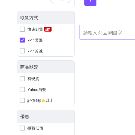
取貨方式
快速到貨
7-11常溫
7-11冷凍
商品狀況
有現貨
Yahoo自營
評價4顆
以上
優惠
挑戰低價