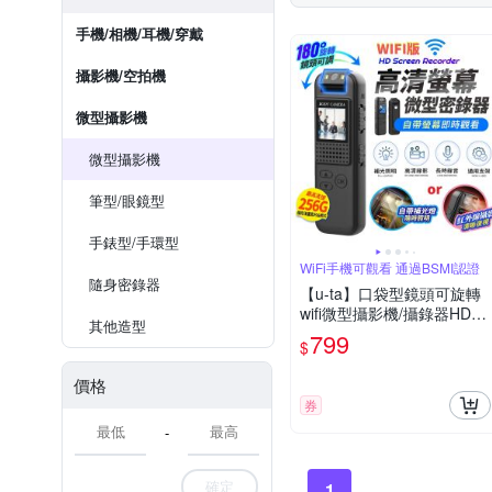
手機/相機/耳機/穿戴
攝影機/空拍機
微型攝影機
微型攝影機
筆型/眼鏡型
手錶型/手環型
WiFi手機可觀看 通過BSMI認證
隨身密錄器
【u-ta】口袋型鏡頭可旋轉
wifi微型攝影機/攝錄器HD9S
其他造型
(WiFi版 1080P 白光全彩 紅
799
$
外線夜視 可選)
價格
券
-
確定
1