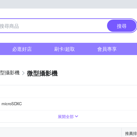
搜尋
必逛好店
刷卡/超取
會員專享
微型攝影機
型攝影機
microSDXC
機
螢幕
4125
展開全部
推薦排