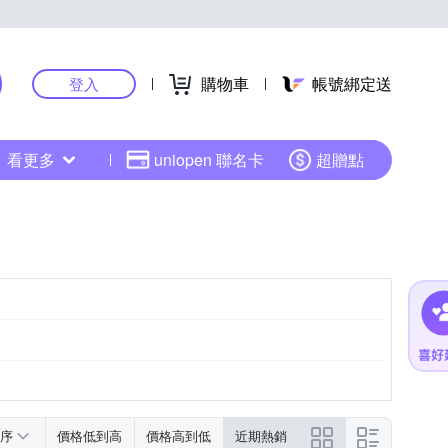
購物車
帳號綁定送
登入
看更多
uniopen 聯名卡
超贈點
序
價格低到高
價格高到低
近期熱銷