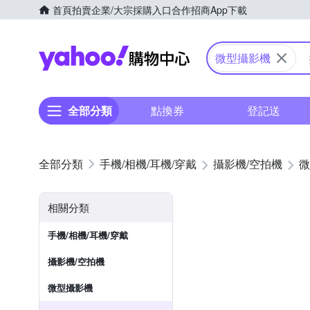
首頁
拍賣
企業/大宗採購入口
合作招商
App下載
Yahoo購物中心
微型攝影機
全部分類
點換券
登記送
手機/相機/耳機/穿戴
攝影機/空拍機
微
相關分類
手機/相機/耳機/穿戴
攝影機/空拍機
微型攝影機