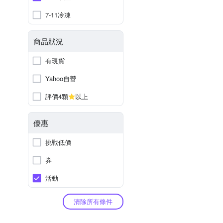
7-11冷凍
商品狀況
有現貨
Yahoo自營
評價4顆
以上
優惠
挑戰低價
券
活動
清除所有條件