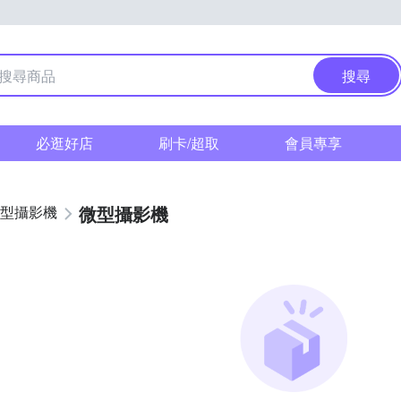
搜尋
必逛好店
刷卡/超取
會員專享
微型攝影機
型攝影機