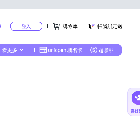
購物車
帳號綁定送
登入
看更多
uniopen 聯名卡
超贈點