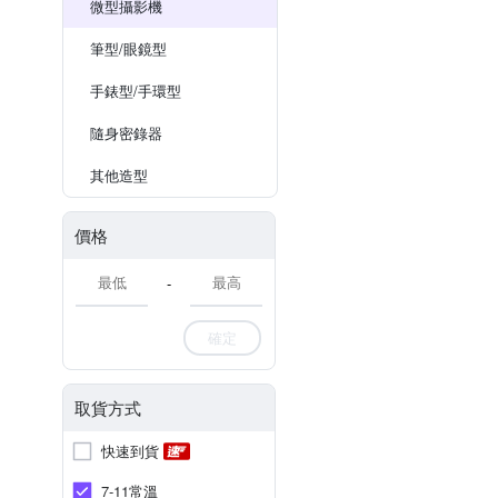
微型攝影機
筆型/眼鏡型
手錶型/手環型
隨身密錄器
其他造型
價格
-
確定
取貨方式
快速到貨
7-11常溫