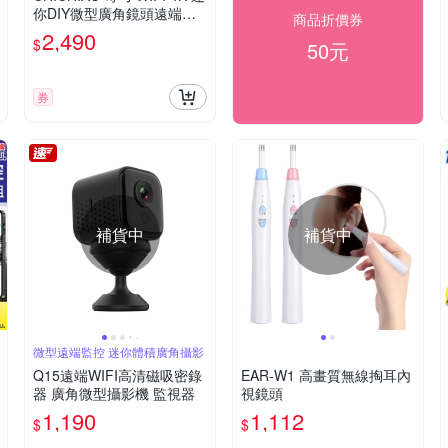
你DIY微型廣角鏡頭遠端網
商品折價券
路攝影機帶殼錄影模組
2,490
$
50元
券
補貨中
補貨中
微型遠端監控 迷你體積廣角攝影
Q15遠端WIFI高清磁吸密錄
EAR-W1 高畫質無線掏耳內
器 廣角微型攝影機 監視器
視鏡頭
1,190
1,112
$
$