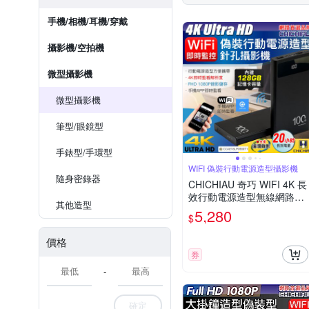
手機/相機/耳機/穿戴
攝影機/空拍機
微型攝影機
微型攝影機
筆型/眼鏡型
手錶型/手環型
WIFI 偽裝行動電源造型攝影機
隨身密錄器
CHICHIAU 奇巧 WIFI 4K 長
效行動電源造型無線網路夜
其他造型
視微型針孔攝影機(128G) S
5,280
$
100 影音記錄器
價格
券
-
確定