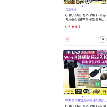
居家防護
CHICHIAU 奇巧 WIFI 4K 多
孔排插USB充電器造型無線
網路微型針孔攝影機M10 影
2,990
$
音記錄器
券
WIFI 高清4K遠端網路針孔攝影機
模組
CHICHIAU 奇巧 WIFI 4K 迷