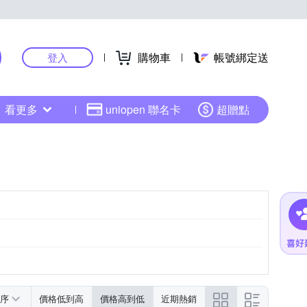
購物車
帳號綁定送
登入
看更多
uniopen 聯名卡
超贈點
序
價格低到高
價格高到低
近期熱銷