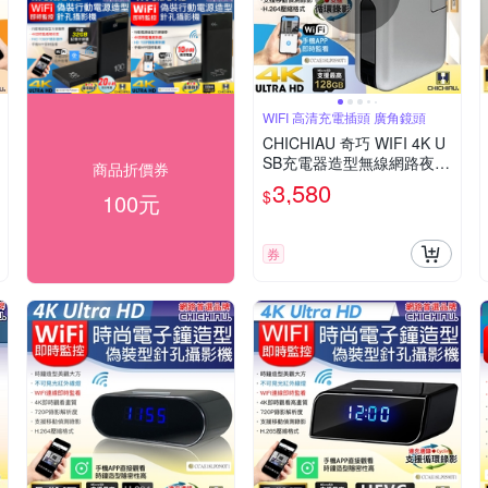
WIFI 高清充電插頭 廣角鏡頭
CHICHIAU 奇巧 WIFI 4K U
SB充電器造型無線網路夜視
商品折價券
微型廣角攝影機M2 影音記
3,580
$
100元
錄器
券