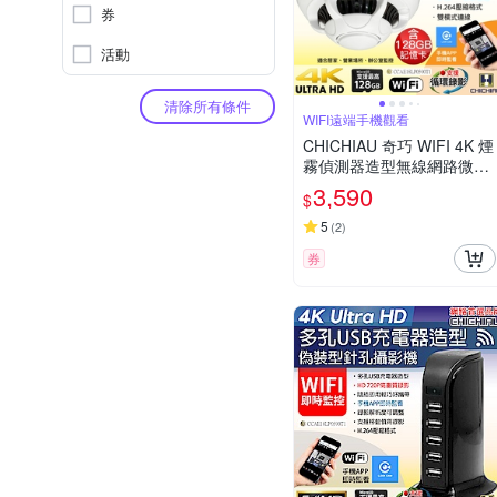
券
活動
清除所有條件
WIFI遠端手機觀看
CHICHIAU 奇巧 WIFI 4K 煙
霧偵測器造型無線網路微型
針孔攝影機(128G) C110 影
3,590
$
音記錄器
5
(
2
)
券