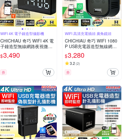
WIFI 4K 電子鐘造型攝影機
WIFI 高清充電插頭 廣角鏡頭
CHICHIAU 奇巧 WIFI 4K 電
CHICHIAU 奇巧 WIFI 1080
子鐘造型無線網路夜視微型
P USB充電器造型無線網路
針孔攝影機XA 影音記錄器
夜視微型廣角攝影機M3 影
3,490
3,280
$
$
音記錄器
3.2
(
2
)
券
券