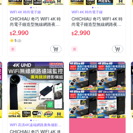
WIFI 4K 時尚電子鐘
WIFI 4K 時尚電子鐘
CHICHIAU 奇巧 WIFI 4K 時
CHICHIAU 奇巧 WIFI 4K 時
尚電子鐘造型無線網路夜視
尚電子鐘造型無線網路夜視
微型針孔攝影機CK2 影音記
微型針孔攝影機CK1 影音記
2,990
2,990
$
$
錄器
錄器
5
(
2
)
券
券
WIFI 高清4K遠端網路廣角攝影機
模組
CHICHIAU 奇巧 WIFI 4K 迷