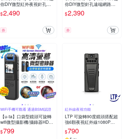
你DIY微型紅外夜視針孔遠
你DIY微型針孔遠端網路攝
端網路攝影機錄影模組
影機帶殼錄影模組
2,490
2,390
$
$
券
券
WiFi手機可觀看 通過BSMI認證
紅外線夜視功能
【u-ta】口袋型鏡頭可旋轉
LTP 可旋轉90度鏡頭搭配超
wifi微型攝影機/攝錄器HD9S
強6顆夜視紅外線1080P微
(WiFi版 1080P 白光全彩 紅
型攝影機
799
790
$
$
外線夜視 可選)
5