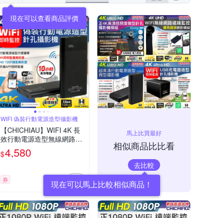
現在可以查看商品評價
WIFI 偽裝行動電源造型攝影機
【CHICHIAU】WIFI 4K 長
馬上比買最好
效行動電源造型無線網路微
相似商品比比看
型針孔攝影機H3 影音記錄
4,580
$
器
去比較
券
現在可以馬上比較相似商品！