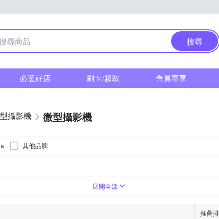
搜尋
必逛好店
刷卡/超取
會員專享
微型攝影機
型攝影機
其他品牌
ta
機
螢幕
DHC
A425
microSDXC
R74125
展開全部
推薦排