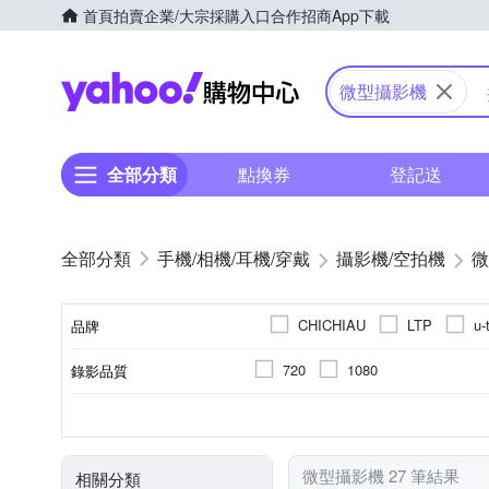
首頁
拍賣
企業/大宗採購入口
合作招商
App下載
Yahoo購物中心
微型攝影機
全部分類
點換券
登記送
手機/相機/耳機/穿戴
攝影機/空拍機
微
CHICHIAU
LTP
u-
品牌
720
1080
錄影品質
品牌名稱
無光學變焦
微型(針孔)攝影機
1.9吋以下
無
無
無
5倍以下
一般攝影
固定式
microSD
D33H32
TFT LCD
D3A425
microS
R3
儲存媒介
光學變焦
攝影機類型
螢幕尺寸
螢幕類型
BSMI許可字號
微型攝影機 27 筆結果
相關分類