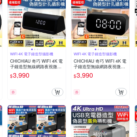
WIFI 4K 電子鐘造型攝影機
WIFI 4K 電子鐘造型攝影機
CHICHIAU 奇巧 WIFI 4K 電
CHICHIAU 奇巧 WIFI 4K 電
子鐘造型無線網路夜視微型
子鐘造型無線網路夜視微型
針孔攝影機A21 影音記錄器
針孔攝影機TC100 影音記錄
3,990
3,990
$
$
器
券
券
補貨中