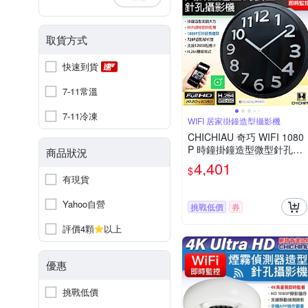
取貨方式
快速到貨
7-11常溫
7-11冷凍
WIFI 居家掛鐘造型攝影機
CHICHIAU 奇巧 WIFI 1080
P 時鐘掛鐘造型微型針孔攝
商品狀況
影機CK10 影音記錄器
4,401
$
有現貨
Yahoo自營
挑戰低價
券
評價4顆
以上
優惠
挑戰低價