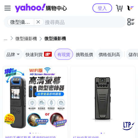
Yahoo購物中心
登入
微型攝影
機
微型攝影機
微型攝影機
品牌
快速到貨
有現貨
挑戰低價
價格低到高
儲存
WiFi手機可觀看 通過BSMI認證
紅外線夜視功能