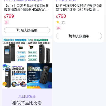
【u-ta】口袋型鏡頭可旋轉wifi
LTP 可旋轉90度鏡頭搭配超強6
微型攝影機/攝錄器HD9S(WiFi
顆夜視紅外線1080P微型攝影
版 1080P 白光全彩 紅外線夜視
機
799
790
$
$
可選)
5
券
(
1
)
券
加入購物車
加入購物車
馬上比買最好
相似商品比比看