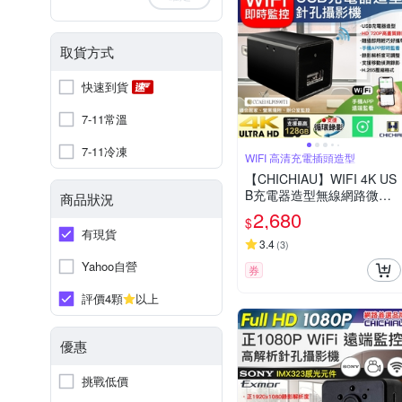
取貨方式
快速到貨
7-11常溫
7-11冷凍
WIFI 高清充電插頭造型
【CHICHIAU】WIFI 4K US
B充電器造型無線網路微型
商品狀況
針孔攝影機WM1
2,680
$
有現貨
3.4
(
3
)
Yahoo自營
券
評價4顆
以上
優惠
挑戰低價