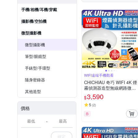
手機/相機/耳機/穿戴
攝影機/空拍機
微型攝影機
微型攝影機
筆型/眼鏡型
手錶型/手環型
WIFI遠端手機觀看
隨身密錄器
CHICHIAU 奇巧 WIFI 4K 煙
霧偵測器造型無線網路微型
其他造型
針孔攝影機(128G) C110 影
3,590
$
音記錄器
5
(
2
)
價格
券
-
確定