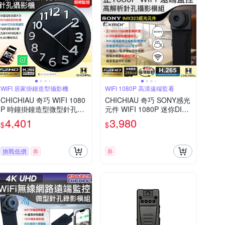
WIFI 居家掛鐘造型攝影機
WIFI 1080P 高清遠端監看
CHICHIAU 奇巧 WIFI 1080
CHICHIAU 奇巧 SONY感光
P 時鐘掛鐘造型微型針孔攝
元件 WIFI 1080P 迷你DIY
影機CK10 影音記錄器
微型針孔遠端網路攝影機錄
4,401
3,980
$
$
影模組 X3M
挑戰低價
券
券