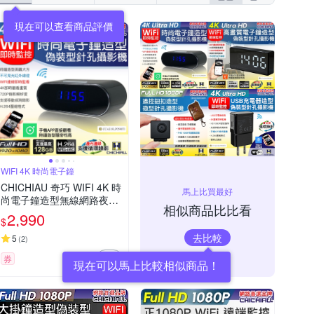
WIFI 4K 時尚電子鐘
CHICHIAU 奇巧 WIFI 4K 時
馬上比買最好
尚電子鐘造型無線網路夜視
相似商品比比看
微型針孔攝影機CK2 影音記
2,990
$
錄器
去比較
5
(
2
)
券