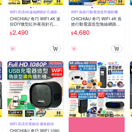
WIFI 高清4K遠端網路針孔攝影機
WIFI 偽裝行動電源造型攝影機
模組
CHICHIAU 奇巧 WIFI 4K 迷
CHICHIAU 奇巧 WIFI 4K 長
你DIY微型紅外夜視針孔遠
效行動電源造型無線網路夜
端網路攝影機帶殼錄影模組
視微型針孔攝影機(32G) S1
2,490
4,680
$
$
00 影音記錄器
券
券
WIFI 高清充電插頭 廣角鏡頭
CHICHIAU 奇巧 WIFI 1080