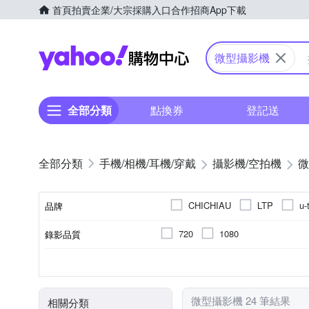
首頁
拍賣
企業/大宗採購入口
合作招商
App下載
Yahoo購物中心
微型攝影機
全部分類
點換券
登記送
手機/相機/耳機/穿戴
攝影機/空拍機
微
CHICHIAU
LTP
u-
品牌
720
1080
錄影品質
品牌名稱
無光學變焦
微型(針孔)攝影機
1.9吋以下
無
無
5倍以下
一般攝影
固定式
microSD
D33H32
TFT LCD
R3A425
microSDHC
R7
儲存媒介
光學變焦
攝影機類型
螢幕尺寸
螢幕類型
BSMI許可字號
微型攝影機 24 筆結果
相關分類