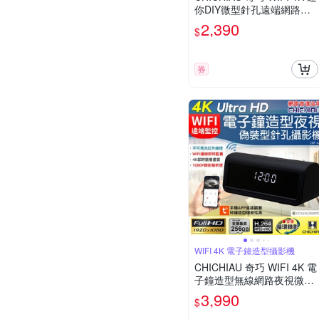
你DIY微型針孔遠端網路攝
影機錄影模組
2,390
$
券
WIFI 4K 電子鐘造型攝影機
CHICHIAU 奇巧 WIFI 4K 電
子鐘造型無線網路夜視微型
針孔攝影機A21 影音記錄器
3,990
$