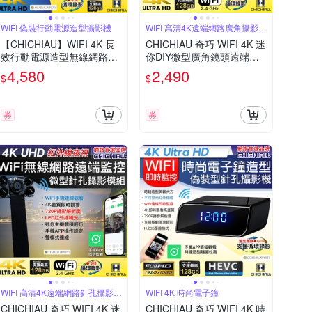
WIFI 偽裝行動電源造型攝影機
WIFI 高清4K遠端網路廣角攝影機
模組
【CHICHIAU】WIFI 4K 長
CHICHIAU 奇巧 WIFI 4K 迷
效行動電源造型無線網路微
你DIY微型廣角鏡頭遠端網
型針孔攝影機H3 影音記錄
路攝影機帶殼錄影模組
4,580
2,490
$
$
器
券
券
WIFI 高清4K遠端網路針孔攝影機
WIFI 4K 時尚電子鐘
模組
CHICHIAU 奇巧 WIFI 4K 迷
CHICHIAU 奇巧 WIFI 4K 時