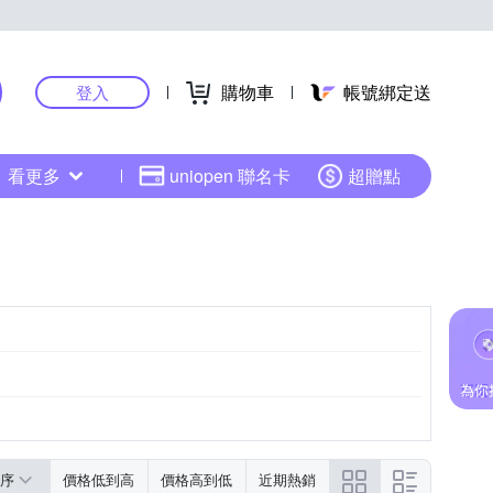
購物車
帳號綁定送
登入
看更多
uniopen 聯名卡
超贈點
序
價格低到高
價格高到低
近期熱銷