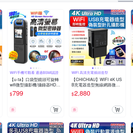
WiFi手機可觀看 通過BSMI認證
WIFI 高清充電插頭造型
【u-ta】口袋型鏡頭可旋轉
【CHICHIAU】WIFI 4K US
wifi微型攝影機/攝錄器HD9S
B充電器造型無線網路微型
(WiFi版 1080P 白光全彩 紅
針孔攝影機M7
799
2,880
$
$
外線夜視 可選)
券
券