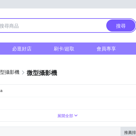
搜尋
必逛好店
刷卡/超取
會員專享
微型攝影機
型攝影機
ta
機
螢幕
4125
microSDXC
展開全部
推薦排