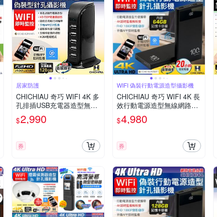
居家防護
WIFI 偽裝行動電源造型攝影機
CHICHIAU 奇巧 WIFI 4K 多
CHICHIAU 奇巧 WIFI 4K 長
孔排插USB充電器造型無線
效行動電源造型無線網路夜
網路微型針孔攝影機M10 影
視微型針孔攝影機(64G) S1
2,990
4,980
$
$
音記錄器
00 影音記錄器
券
券