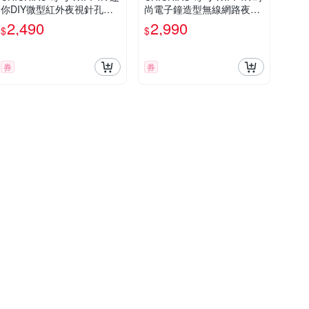
你DIY微型紅外夜視針孔遠
尚電子鐘造型無線網路夜視
端網路攝影機錄影模組
微型針孔攝影機CK1 影音記
2,490
2,990
$
$
錄器
券
券