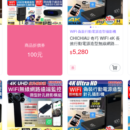
WIFI 偽裝行動電源造型攝影機
CHICHIAU 奇巧 WIFI 4K 長
效行動電源造型無線網路夜
商品折價券
視微型針孔攝影機(128G) S
5,280
$
100元
100 影音記錄器
券