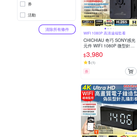
券
活動
清除所有條件
WIFI 1080P 高清遠端監看
CHICHIAU 奇巧 SONY感光
元件 WIFI 1080P 微型針孔
紅外線夜視遠端網路攝影機
3,980
$
X3
5
(
1
)
券