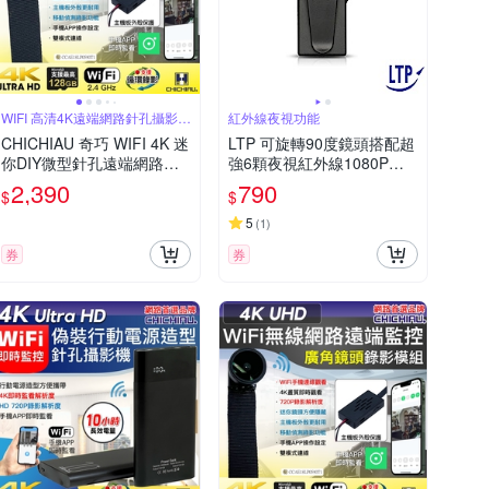
WIFI 高清4K遠端網路針孔攝影機
紅外線夜視功能
模組
CHICHIAU 奇巧 WIFI 4K 迷
LTP 可旋轉90度鏡頭搭配超
你DIY微型針孔遠端網路攝
強6顆夜視紅外線1080P微
影機帶殼錄影模組
型攝影機
2,390
790
$
$
5
(
1
)
券
券