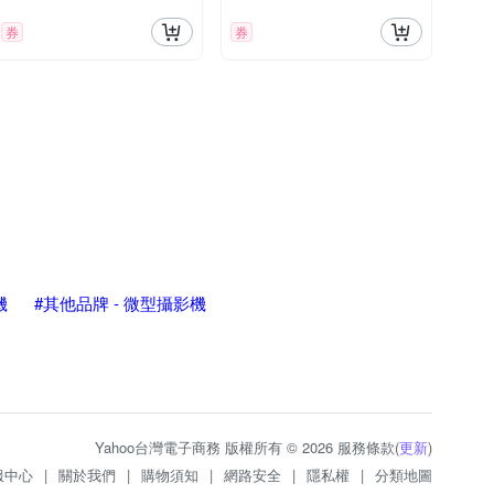
券
券
機
#其他品牌 - 微型攝影機
Yahoo台灣電子商務 版權所有 © 2026 服務條款(
更新
)
服中心
|
關於我們
|
購物須知
|
網路安全
|
隱私權
|
分類地圖