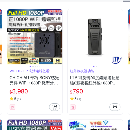
WIFI 1080P 高清遠端監看
紅外線夜視功能
CHICHIAU 奇巧 SONY感光
LTP 可旋轉90度鏡頭搭配超
元件 WIFI 1080P 微型針孔
強6顆夜視紅外線1080P微
紅外線夜視遠端網路攝影機
型攝影機
3,980
790
$
$
X3
5
5
(
1
)
(
1
)
券
券