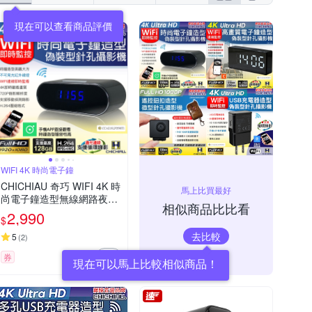
WIFI 4K 時尚電子鐘
CHICHIAU 奇巧 WIFI 4K 時
馬上比買最好
尚電子鐘造型無線網路夜視
相似商品比比看
微型針孔攝影機CK2 影音記
2,990
$
錄器
去比較
5
(
2
)
券
現在可以馬上比較相似商品！