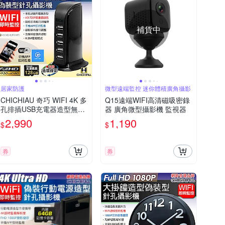
補貨中
居家防護
微型遠端監控 迷你體積廣角攝影
CHICHIAU 奇巧 WIFI 4K 多
Q15遠端WIFI高清磁吸密錄
孔排插USB充電器造型無線
器 廣角微型攝影機 監視器
網路微型針孔攝影機M10 影
2,990
1,190
$
$
音記錄器
券
券