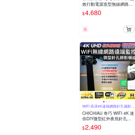
效行動電源造型無線網路夜
視微型針孔攝影機(32G) S1
4,680
$
00 影音記錄器
券
WIFI 高清4K遠端網路針孔攝影機
模組
CHICHIAU 奇巧 WIFI 4K 迷
你DIY微型紅外夜視針孔遠
端網路攝影機錄影模組
2,490
$