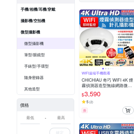
手機/相機/耳機/穿戴
攝影機/空拍機
微型攝影機
微型攝影機
筆型/眼鏡型
手錶型/手環型
WIFI遠端手機觀看
隨身密錄器
CHICHIAU 奇巧 WIFI 4K 煙
霧偵測器造型無線網路微型
其他造型
針孔攝影機(128G) C110 影
3,590
$
音記錄器
5
(
2
)
價格
券
-
確定