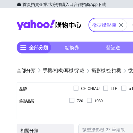
首頁
拍賣
企業/大宗採購入口
合作招商
App下載
Yahoo購物中心
微型攝影機
全部分類
點換券
登記送
手機/相機/耳機/穿戴
攝影機/空拍機
微
CHICHIAU
LTP
u-
品牌
720
1080
錄影品質
品牌名稱
無光學變焦
微型(針孔)攝影機
1.9吋以下
無
無
5倍以下
一般攝影
固定式
microSD
D33H32
TFT LCD
R3A425
microSDHC
R7
儲存媒介
光學變焦
攝影機類型
螢幕尺寸
螢幕類型
BSMI許可字號
微型攝影機 27 筆結果
相關分類