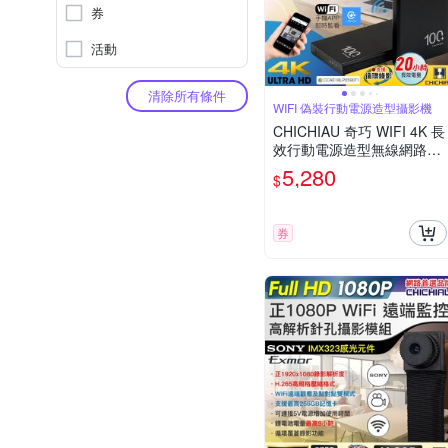
券
活動
清除所有條件
WIFI 偽裝行動電源造型攝影機
CHICHIAU 奇巧 WIFI 4K 長
效行動電源造型無線網路夜
視微型針孔攝影機(128G) S
5,280
$
100 影音記錄器
券