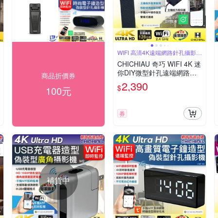
WIFI 高清4K遠端網路針孔攝影機
模組
CHICHIAU 奇巧 WIFI 4K 迷
你DIY微型針孔遠端網路攝
商品折價券
影機帶殼錄影模組
2,390
$
100元
券
補貨中