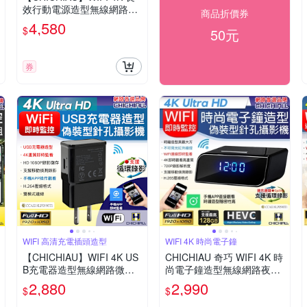
效行動電源造型無線網路微
商品折價券
型針孔攝影機H3 影音記錄
4,580
$
50元
器
券
WIFI 高清充電插頭造型
WIFI 4K 時尚電子鐘
【CHICHIAU】WIFI 4K US
CHICHIAU 奇巧 WIFI 4K 時
B充電器造型無線網路微型
尚電子鐘造型無線網路夜視
針孔攝影機M7
微型針孔攝影機CK1 影音記
2,880
2,990
$
$
錄器