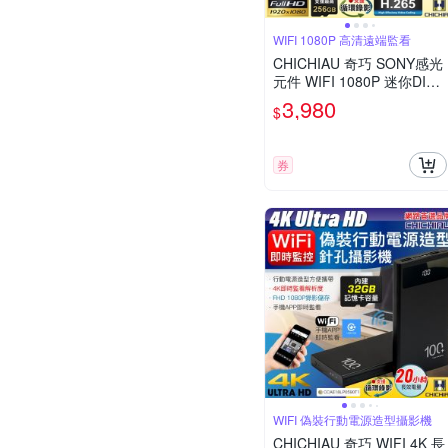
WIFI 1080P 高清遠端監看
CHICHIAU 奇巧 SONY感光
元件 WIFI 1080P 迷你DIY
微型針孔遠端網路攝影機錄
3,980
$
影模組 X3M
券
WIFI 偽裝行動電源造型攝影機
CHICHIAU 奇巧 WIFI 4K 長