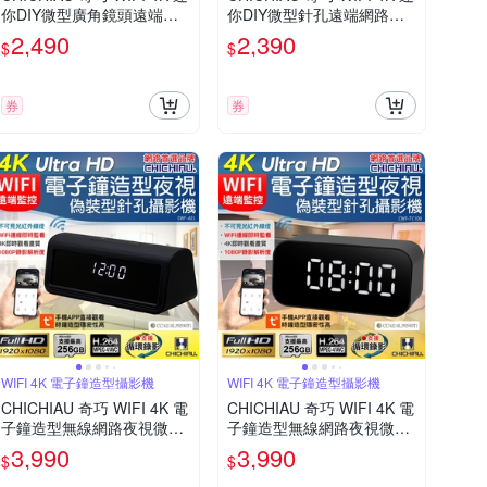
你DIY微型廣角鏡頭遠端網
你DIY微型針孔遠端網路攝
路攝影機帶殼錄影模組
影機錄影模組
2,490
2,390
$
$
券
券
WIFI 4K 電子鐘造型攝影機
WIFI 4K 電子鐘造型攝影機
CHICHIAU 奇巧 WIFI 4K 電
CHICHIAU 奇巧 WIFI 4K 電
子鐘造型無線網路夜視微型
子鐘造型無線網路夜視微型
針孔攝影機A21 影音記錄器
針孔攝影機TC100 影音記錄
3,990
3,990
$
$
器