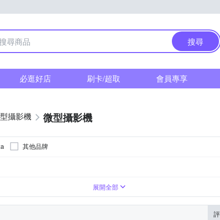
搜尋
必逛好店
刷卡/超取
會員專享
微型攝影機
型攝影機
其他品牌
ta
機
螢幕
無
4125
microSDXC
D3A425
展開全部
評