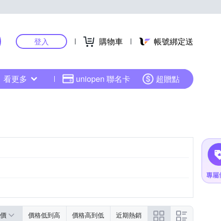
購物車
帳號綁定送
登入
看更多
uniopen 聯名卡
超贈點
價
價格低到高
價格高到低
近期熱銷