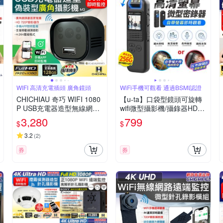
WIFI 高清充電插頭 廣角鏡頭
WiFi手機可觀看 通過BSMI認證
CHICHIAU 奇巧 WIFI 1080
【u-ta】口袋型鏡頭可旋轉
P USB充電器造型無線網路
wifi微型攝影機/攝錄器HD9S
夜視微型廣角攝影機M3 影
(WiFi版 1080P 白光全彩 紅
3,280
799
$
$
音記錄器
外線夜視 可選)
3.2
(
2
)
券
券