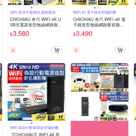
WIFI 高清充電插頭 廣角鏡頭
WIFI 4K 電子鐘造型攝影機
CHICHIAU 奇巧 WIFI 4K U
CHICHIAU 奇巧 WIFI 4K 電
SB充電器造型無線網路夜視
子鐘造型無線網路夜視微型
微型廣角攝影機M2 影音記
針孔攝影機XA 影音記錄器
3,580
3,490
$
$
錄器
券
券
WIFI 偽裝行動電源造型攝影機
【CHICHIAU】WIFI 4K 長