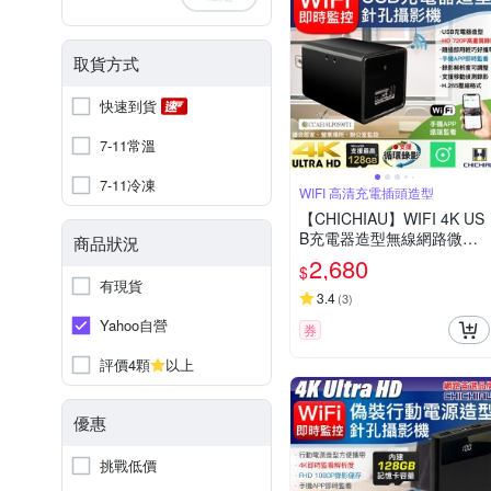
取貨方式
快速到貨
7-11常溫
7-11冷凍
WIFI 高清充電插頭造型
【CHICHIAU】WIFI 4K US
B充電器造型無線網路微型
商品狀況
針孔攝影機WM1
2,680
$
有現貨
3.4
(
3
)
Yahoo自營
券
評價4顆
以上
優惠
挑戰低價