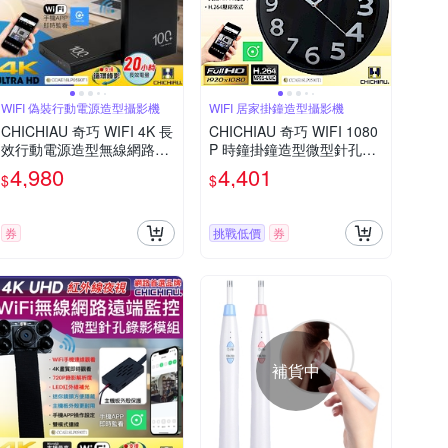
WIFI 偽裝行動電源造型攝影機
WIFI 居家掛鐘造型攝影機
CHICHIAU 奇巧 WIFI 4K 長
CHICHIAU 奇巧 WIFI 1080
效行動電源造型無線網路夜
P 時鐘掛鐘造型微型針孔攝
視微型針孔攝影機(64G) S1
影機CK10 影音記錄器
4,980
4,401
$
$
00 影音記錄器
券
挑戰低價
券
補貨中