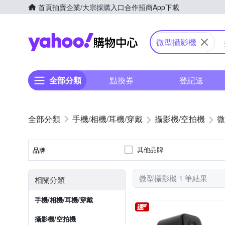
首頁
拍賣
企業/大宗採購入口
合作招商
App下載
Yahoo購物中心
微型攝影機
全部分類
點換券
登記送
手機/相機/耳機/穿戴
攝影機/空拍機
微
其他品牌
品牌
品牌名稱
微型攝影機 1 筆結果
相關分類
手機/相機/耳機/穿戴
攝影機/空拍機