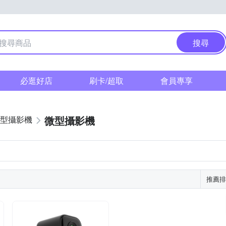
搜尋
必逛好店
刷卡/超取
會員專享
微型攝影機
型攝影機
推薦排