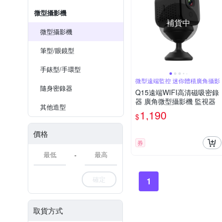
微型攝影機
補貨中
微型攝影機
筆型/眼鏡型
手錶型/手環型
微型遠端監控 迷你體積廣角攝影
隨身密錄器
Q15遠端WIFI高清磁吸密錄
器 廣角微型攝影機 監視器
其他造型
1,190
$
價格
券
-
確定
1
取貨方式