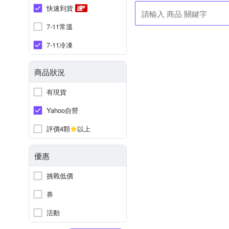
快速到貨
7-11常溫
7-11冷凍
商品狀況
有現貨
Yahoo自營
評價4顆
以上
優惠
挑戰低價
券
活動