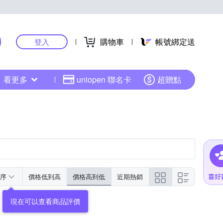
購物車
帳號綁定送
登入
看更多
uniopen 聯名卡
超贈點
序
價格低到高
價格高到低
近期熱銷
現在可以查看商品評價