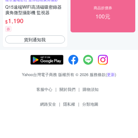
Q15遠端WIFI高清磁吸密錄器
商品折價券
廣角微型攝影機 監視器
100元
1,190
$
券
貨到通知我
Yahoo台灣電子商務 版權所有 © 2026 服務條款(
更新
)
客服中心
|
關於我們
|
購物須知
網路安全
|
隱私權
|
分類地圖