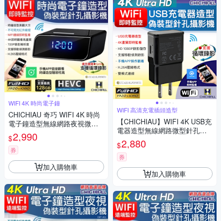
WIFI 4K 時尚電子鐘
WIFI 高清充電插頭造型
CHICHIAU 奇巧 WIFI 4K 時尚
【CHICHIAU】WIFI 4K USB充
電子鐘造型無線網路夜視微型
電器造型無線網路微型針孔攝
針孔攝影機CK1 影音記錄器
2,990
$
影機M7
2,880
$
券
券
加入購物車
加入購物車