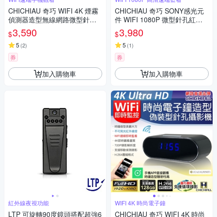
CHICHIAU 奇巧 WIFI 4K 煙霧
CHICHIAU 奇巧 SONY感光元
偵測器造型無線網路微型針孔
件 WIFI 1080P 微型針孔紅外
攝影機(128G) C110 影音記錄
線夜視遠端網路攝影機 X3
3,590
3,980
$
$
器
5
5
(
2
)
(
1
)
券
券
加入購物車
加入購物車
紅外線夜視功能
WIFI 4K 時尚電子鐘
LTP 可旋轉90度鏡頭搭配超強6
CHICHIAU 奇巧 WIFI 4K 時尚