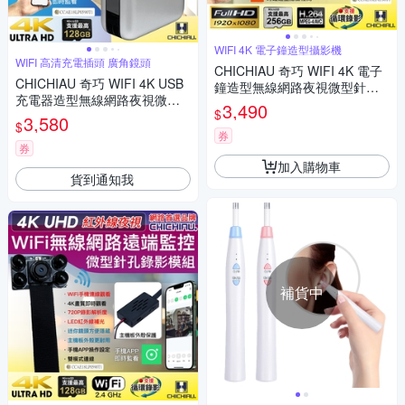
WIFI 4K 電子鐘造型攝影機
WIFI 高清充電插頭 廣角鏡頭
CHICHIAU 奇巧 WIFI 4K 電子
CHICHIAU 奇巧 WIFI 4K USB
鐘造型無線網路夜視微型針孔
充電器造型無線網路夜視微型
攝影機XA 影音記錄器
3,490
$
廣角攝影機M2 影音記錄器
3,580
$
券
券
加入購物車
貨到通知我
補貨中