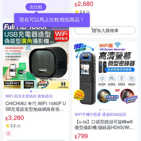
影機WM1
2,680
$
去比較
3.4
(
3
)
現在可以馬上比較相似商品！
券
加入購物車
WIFI 高清充電插頭 廣角鏡頭
CHICHIAU 奇巧 WIFI 1080P U
SB充電器造型無線網路夜視微
型廣角攝影機M3 影音記錄器
WiFi手機可觀看 通過BSMI認證
3,280
$
【u-ta】口袋型鏡頭可旋轉wifi
3.2
(
2
)
微型攝影機/攝錄器HD9S(WiFi
版 1080P 白光全彩 紅外線夜視
券
799
$
可選)