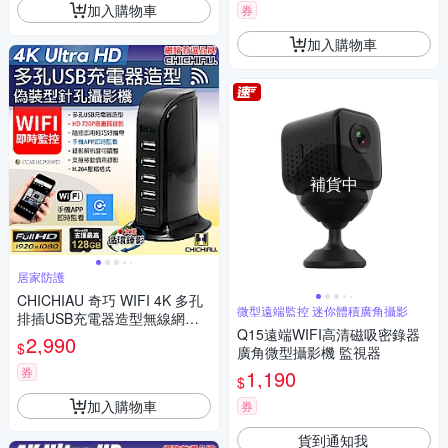
加入購物車
券
加入購物車
補貨中
居家防護
CHICHIAU 奇巧 WIFI 4K 多孔
微型遠端監控 迷你體積廣角攝影
排插USB充電器造型無線網路
Q15遠端WIFI高清磁吸密錄器
微型針孔攝影機M10 影音記錄
2,990
$
廣角微型攝影機 監視器
器
券
1,190
$
加入購物車
券
貨到通知我