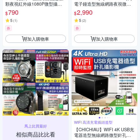
顆夜視紅外線1080P微型攝影
電子鐘造型無線網路夜視微型
機
針孔攝影機CK2 影音記錄器
790
2,990
$
$
5
5
(
1
)
(
2
)
券
券
加入購物車
加入購物車
WIFI 高清充電插頭造型
馬上比買最好
【CHICHIAU】WIFI 4K USB充
相似商品比比看
電器造型無線網路微型針孔攝