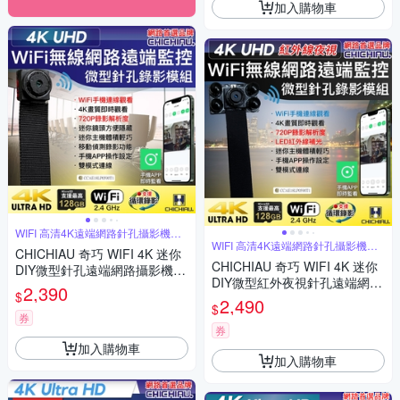
加入購物車
WIFI 高清4K遠端網路針孔攝影機模
組
WIFI 高清4K遠端網路針孔攝影機模
CHICHIAU 奇巧 WIFI 4K 迷你
組
CHICHIAU 奇巧 WIFI 4K 迷你
DIY微型針孔遠端網路攝影機錄
DIY微型紅外夜視針孔遠端網路
影模組
2,390
$
攝影機錄影模組
2,490
$
券
券
加入購物車
加入購物車