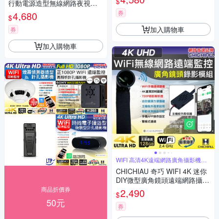
$
行動電源造型無線網路夜視微
型針孔攝影機(32G) S100 影音
券
4,680
$
記錄器
加入購物車
券
加入購物車
WIFI 高清4K遠端網路廣角攝影機模
組
CHICHIAU 奇巧 WIFI 4K 迷你
DIY微型廣角鏡頭遠端網路攝影
機帶殼錄影模組
商品折價券
2,490
$
50元
券