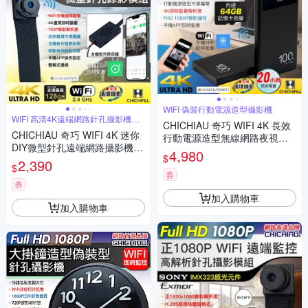
WIFI 偽裝行動電源造型攝影機
WIFI 高清4K遠端網路針孔攝影機模
CHICHIAU 奇巧 WIFI 4K 長效
組
CHICHIAU 奇巧 WIFI 4K 迷你
行動電源造型無線網路夜視微
DIY微型針孔遠端網路攝影機帶
型針孔攝影機(64G) S100 影音
4,980
$
殼錄影模組
2,390
記錄器
$
券
券
加入購物車
加入購物車