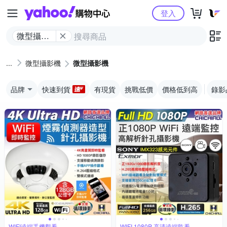
Yahoo購物中心
登入
微型攝影
機
微型攝影機
微型攝影機
品牌
快速到貨
有現貨
挑戰低價
價格低到高
錄影
WIFI遠端手機觀看
WIFI 1080P 高清遠端監看