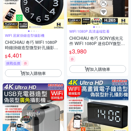
WIFI 1080P 高清遠端監看
WIFI 居家掛鐘造型攝影機
CHICHIAU 奇巧 SONY感光元
CHICHIAU 奇巧 WIFI 1080P
件 WIFI 1080P 迷你DIY微型針
時鐘掛鐘造型微型針孔攝影機C
孔遠端網路攝影機錄影模組 X3
3,980
$
K10 影音記錄器
4,401
M
$
券
挑戰低價
券
加入購物車
加入購物車
補貨中