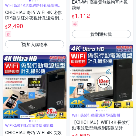
EAR-W1 高畫質無線掏耳內視
WIFI 高清4K遠端網路針孔攝影機模
鏡頭
組
CHICHIAU 奇巧 WIFI 4K 迷你
1,112
$
DIY微型紅外夜視針孔遠端網路
攝影機帶殼錄影模組
券
2,490
$
貨到通知我
券
加入購物車
WIFI 偽裝行動電源造型攝影機
【CHICHIAU】WIFI 4K 長效行
WIFI 偽裝行動電源造型攝影機
動電源造型無線網路微型針孔
CHICHIAU 奇巧 WIFI 4K 長效
攝影機H3 影音記錄器
4,580