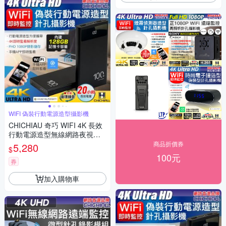
WIFI 偽裝行動電源造型攝影機
CHICHIAU 奇巧 WIFI 4K 長效
行動電源造型無線網路夜視微
型針孔攝影機(128G) S100 影
商品折價券
5,280
$
音記錄器
100元
券
加入購物車