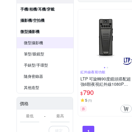
手機/相機/耳機/穿戴
攝影機/空拍機
微型攝影機
微型攝影機
筆型/眼鏡型
手錶型/手環型
紅外線夜視功能
隨身密錄器
LTP 可旋轉90度鏡頭搭配超
強6顆夜視紅外線1080P微
其他造型
型攝影機
790
$
5
(
1
)
價格
券
-
確定
1