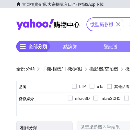
首頁
拍賣
企業/大宗採購入口
合作招商
App下載
Yahoo購物中心
微型攝影機
全部分類
點換券
登記送
手機/相機/耳機/穿戴
攝影機/空拍機
微
其他品牌
LTP
u-ta
品牌
microSD
microSDHC
儲存媒介
品牌名稱
無光學變焦
微型(針孔)攝影機
1.9吋以下
無
無
5倍以下
一般攝影
固定式
1080
R3A425
TFT LCD
R74125
D3A
錄影品質
光學變焦
攝影機類型
螢幕尺寸
螢幕類型
BSMI許可字號
微型攝影機 3 筆結果
相關分類