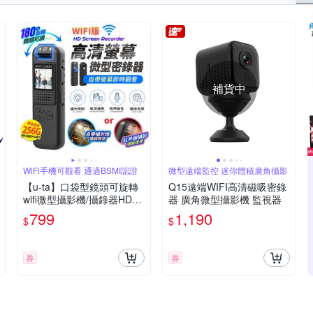
補貨中
WiFi手機可觀看 通過BSMI認證
微型遠端監控 迷你體積廣角攝影
【u-ta】口袋型鏡頭可旋轉
Q15遠端WIFI高清磁吸密錄
wifi微型攝影機/攝錄器HD9S
器 廣角微型攝影機 監視器
(WiFi版 1080P 白光全彩 紅
799
1,190
$
$
外線夜視 可選)
券
券