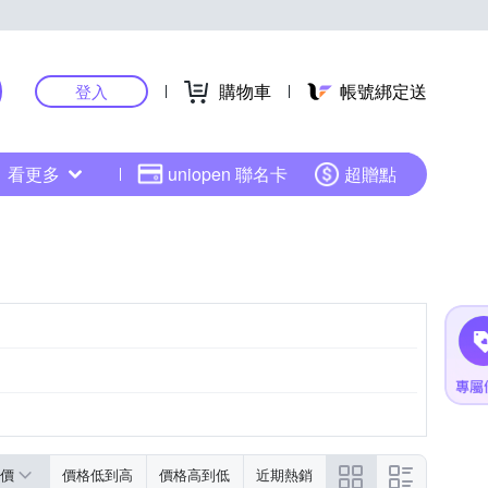
購物車
帳號綁定送
登入
看更多
uniopen 聯名卡
超贈點
價
價格低到高
價格高到低
近期熱銷