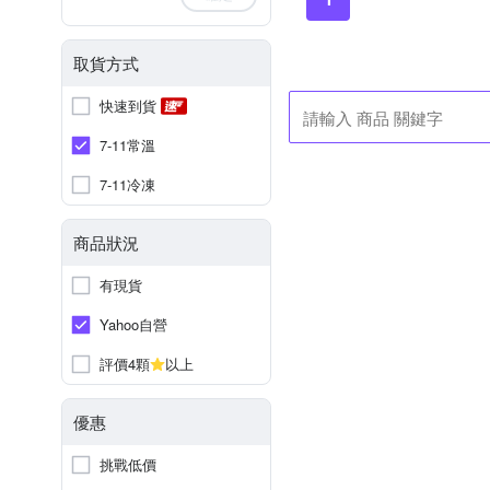
取貨方式
快速到貨
7-11常溫
7-11冷凍
商品狀況
有現貨
Yahoo自營
評價4顆
以上
優惠
挑戰低價