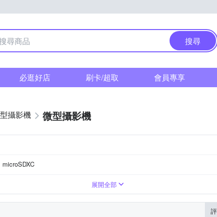
搜尋
必逛好店
刷卡/超取
會員專享
微型攝影機
型攝影機
microSDXC
機
螢幕
425
展開全部
評