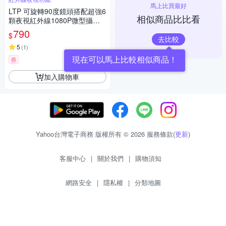
馬上比買最好
LTP 可旋轉90度鏡頭搭配超強6
相似商品比比看
顆夜視紅外線1080P微型攝影
機
790
$
去比較
5
(
1
)
現在可以馬上比較相似商品！
券
加入購物車
Yahoo台灣電子商務 版權所有 © 2026 服務條款(
更新
)
客服中心
|
關於我們
|
購物須知
網路安全
|
隱私權
|
分類地圖