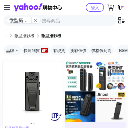
Yahoo購物中心
登入
微型攝影
機
微型攝影機
微型攝影機
品牌
快速到貨
有現貨
挑戰低價
價格低到高
BS
紅外線夜視功能