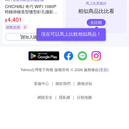
馬上比買最好
CHICHIAU 奇巧 WIFI 1080P
相似商品比比看
時鐘掛鐘造型微型針孔攝影機C
K10 影音記錄器
4,401
$
去比較
挑戰低價
券
現在可以馬上比較相似商品！
加入購物車
Yahoo台灣電子商務 版權所有 © 2026 服務條款(
更新
)
客服中心
|
關於我們
|
購物須知
網路安全
|
隱私權
|
分類地圖