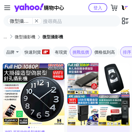
Yahoo購物中心
登入
微型攝影
機
微型攝影機
微型攝影機
品牌
快速到貨
有現貨
挑戰低價
價格低到高
排序
WIFI 居家掛鐘造型攝影機