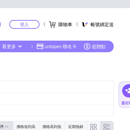
購物車
帳號綁定送
登入
看更多
uniopen 聯名卡
超贈點
序
價格低到高
價格高到低
近期熱銷