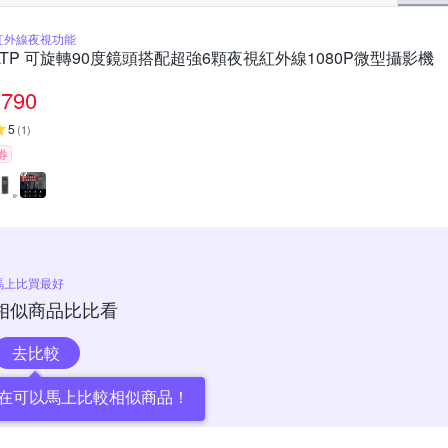
紅外線夜視功能
LTP 可旋轉90度鏡頭搭配超強6顆夜視紅外線1080P微型攝影機
790
5
(
1
)
券
馬上比買最好
相似商品比比看
去比較
在可以馬上比較相似商品！