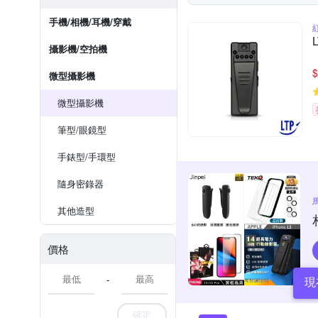
手機/相機/耳機/穿戴
攝影機/空拍機
$
微型攝影機
微型攝影機
筆型/眼鏡型
手錶型/手環型
隨身密錄器
其他造型
價格
-
現
確定