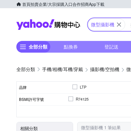
首頁
拍賣
企業/大宗採購入口
合作招商
App下載
Yahoo購物中心
微型攝影機
全部分類
點換券
登記送
手機/相機/耳機/穿戴
攝影機/空拍機
微
LTP
品牌
R74125
BSMI許可字號
品牌名稱
無光學變焦
微型(針孔)攝影機
無
無
microSD
1080
儲存媒介
光學變焦
攝影機類型
螢幕尺寸
螢幕類型
錄影品質
微型攝影機 1 筆結果
相關分類