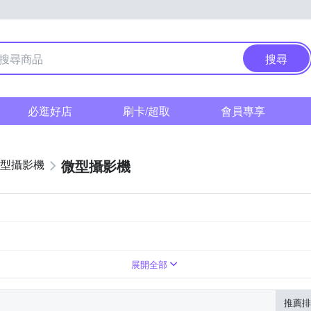
搜尋
必逛好店
刷卡/超取
會員專享
微型攝影機
型攝影機
展開全部
推薦排