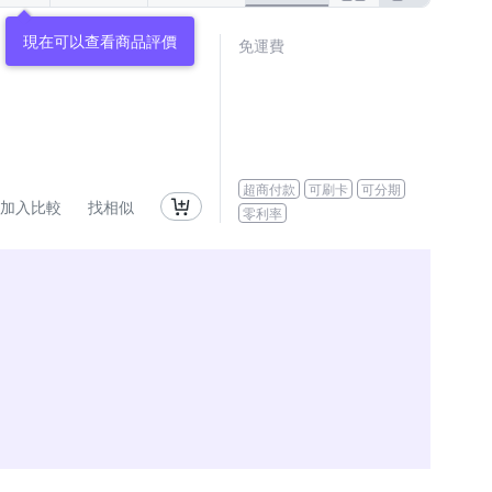
現在可以查看商品評價
免運費
超商付款
可刷卡
可分期
加入比較
找相似
零利率