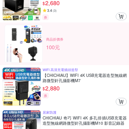
2,680
$
3.4
(
3
)
券
商品折價券
100元
WIFI 高清充電插頭造型
【CHICHIAU】WIFI 4K USB充電器造型無線網
路微型針孔攝影機M7
2,880
$
券
居家防護
CHICHIAU 奇巧 WIFI 4K 多孔排插USB充電器
造型無線網路微型針孔攝影機M10 影音記錄器