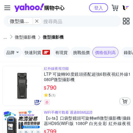
Yahoo購物中心
登入
微型攝影
機
微型攝影機
微型攝影機
品牌
快速到貨
有現貨
挑戰低價
價格低到高
錄影
紅外線夜視功能
LTP 可旋轉90度鏡頭搭配超強6顆夜視紅外線1
080P微型攝影機
790
$
5
(
1
)
券
WiFi手機可觀看 通過BSMI認證
【u-ta】口袋型鏡頭可旋轉wifi微型攝影機/攝錄
器HD9S(WiFi版 1080P 白光全彩 紅外線夜視
可選)
799
$