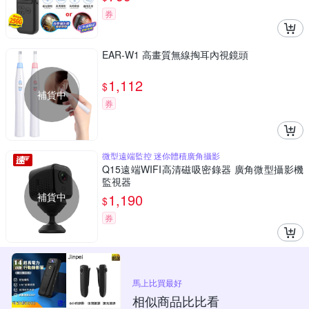
券
EAR-W1 高畫質無線掏耳內視鏡頭
1,112
$
補貨中
券
微型遠端監控 迷你體積廣角攝影
Q15遠端WIFI高清磁吸密錄器 廣角微型攝影機
監視器
補貨中
1,190
$
券
馬上比買最好
相似商品比比看