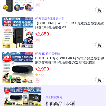
券
WIFI 高清充電插頭造型
【CHICHIAU】WIFI 4K USB充電器造型無線網
路微型針孔攝影機M7
2,880
$
券
WIFI 4K 時尚電子鐘
CHICHIAU 奇巧 WIFI 4K 時尚電子鐘造型無線
網路夜視微型針孔攝影機CK2 影音記錄器
2,990
$
5
(
2
)
券
馬上比買最好
相似商品比比看