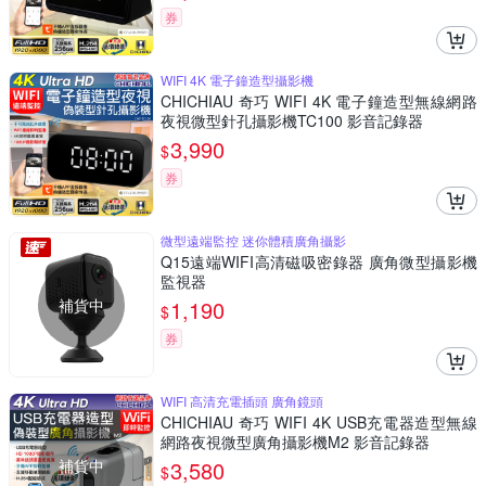
券
WIFI 4K 電子鐘造型攝影機
CHICHIAU 奇巧 WIFI 4K 電子鐘造型無線網路
夜視微型針孔攝影機TC100 影音記錄器
3,990
$
券
微型遠端監控 迷你體積廣角攝影
Q15遠端WIFI高清磁吸密錄器 廣角微型攝影機
監視器
補貨中
1,190
$
券
WIFI 高清充電插頭 廣角鏡頭
CHICHIAU 奇巧 WIFI 4K USB充電器造型無線
網路夜視微型廣角攝影機M2 影音記錄器
補貨中
3,580
$