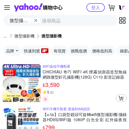
Yahoo購物中心
登入
微型攝影
機
微型攝影機
微型攝影機
品牌
快速到貨
有現貨
挑戰低價
價格低到高
錄影
WIFI遠端手機觀看
CHICHIAU 奇巧 WIFI 4K 煙霧偵測器造型無線
網路微型針孔攝影機(128G) C110 影音記錄器
3,590
$
5
(
2
)
券
WiFi手機可觀看 通過BSMI認證
【u-ta】口袋型鏡頭可旋轉wifi微型攝影機/攝錄
器HD9S(WiFi版 1080P 白光全彩 紅外線夜視
可選)
799
$