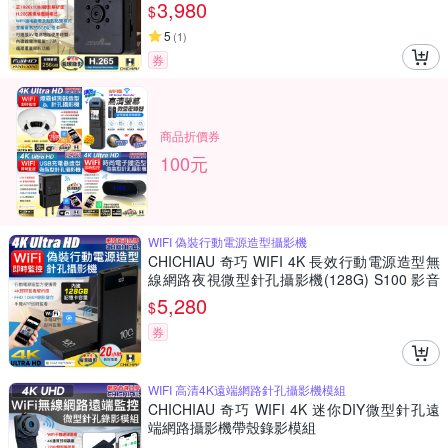
3,980
$
5
(
1
)
券
商品折價券
100元
WIFI 偽裝行動電源造型攝影機
CHICHIAU 奇巧 WIFI 4K 長效行動電源造型無
線網路夜視微型針孔攝影機(128G) S100 影音
記錄器
5,280
$
券
WIFI 高清4K遠端網路針孔攝影機模組
CHICHIAU 奇巧 WIFI 4K 迷你DIY微型針孔遠
端網路攝影機帶殼錄影模組