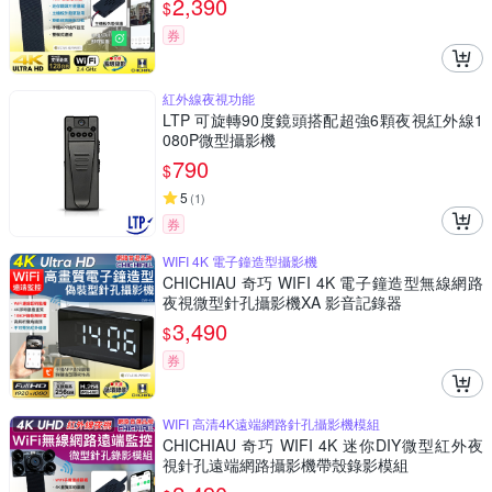
2,390
$
券
紅外線夜視功能
LTP 可旋轉90度鏡頭搭配超強6顆夜視紅外線1
080P微型攝影機
790
$
5
(
1
)
券
WIFI 4K 電子鐘造型攝影機
CHICHIAU 奇巧 WIFI 4K 電子鐘造型無線網路
夜視微型針孔攝影機XA 影音記錄器
3,490
$
券
WIFI 高清4K遠端網路針孔攝影機模組
CHICHIAU 奇巧 WIFI 4K 迷你DIY微型紅外夜
視針孔遠端網路攝影機帶殼錄影模組