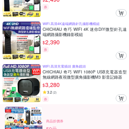
券
WIFI 高清4K遠端網路針孔攝影機模組
CHICHIAU 奇巧 WIFI 4K 迷你DIY微型針孔遠
端網路攝影機錄影模組
2,390
$
券
WIFI 高清充電插頭 廣角鏡頭
CHICHIAU 奇巧 WIFI 1080P USB充電器造型
無線網路夜視微型廣角攝影機M3 影音記錄器
3,280
$
3.2
(
2
)
券
商品折價券
50元