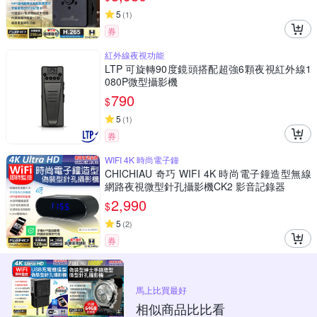
5
(
1
)
券
紅外線夜視功能
LTP 可旋轉90度鏡頭搭配超強6顆夜視紅外線1
080P微型攝影機
790
$
5
(
1
)
券
WIFI 4K 時尚電子鐘
CHICHIAU 奇巧 WIFI 4K 時尚電子鐘造型無線
網路夜視微型針孔攝影機CK2 影音記錄器
2,990
$
5
(
2
)
券
馬上比買最好
相似商品比比看