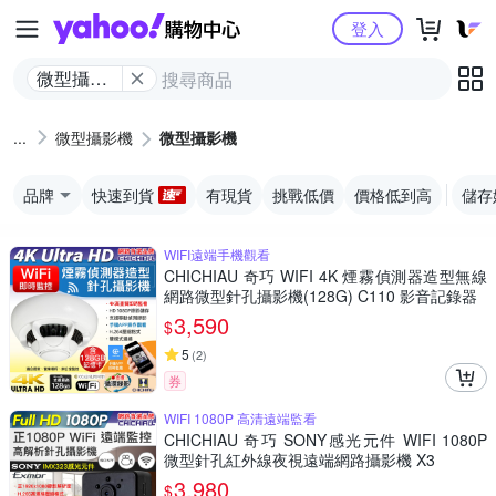
Yahoo購物中心
登入
微型攝影
機
微型攝影機
微型攝影機
品牌
快速到貨
有現貨
挑戰低價
價格低到高
儲存
WIFI遠端手機觀看
CHICHIAU 奇巧 WIFI 4K 煙霧偵測器造型無線
網路微型針孔攝影機(128G) C110 影音記錄器
3,590
$
5
(
2
)
券
WIFI 1080P 高清遠端監看
CHICHIAU 奇巧 SONY感光元件 WIFI 1080P
微型針孔紅外線夜視遠端網路攝影機 X3
3,980
$