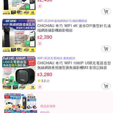
券
WIFI 高清4K遠端網路針孔攝影機模組
CHICHIAU 奇巧 WIFI 4K 迷你DIY微型針孔遠
端網路攝影機錄影模組
2,390
$
券
WIFI 高清充電插頭 廣角鏡頭
CHICHIAU 奇巧 WIFI 1080P USB充電器造型
無線網路夜視微型廣角攝影機M3 影音記錄器
3,280
$
3.2
(
2
)
券
商品折價券
50元