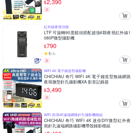
2,390
$
券
紅外線夜視功能
LTP 可旋轉90度鏡頭搭配超強6顆夜視紅外線1
080P微型攝影機
790
$
5
(
1
)
券
WIFI 4K 電子鐘造型攝影機
CHICHIAU 奇巧 WIFI 4K 電子鐘造型無線網路
夜視微型針孔攝影機XA 影音記錄器
3,490
$
券
WIFI 高清4K遠端網路針孔攝影機模組
CHICHIAU 奇巧 WIFI 4K 迷你DIY微型紅外夜
視針孔遠端網路攝影機帶殼錄影模組