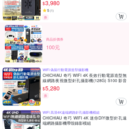
3,980
$
5
(
1
)
券
商品折價券
100元
WIFI 偽裝行動電源造型攝影機
CHICHIAU 奇巧 WIFI 4K 長效行動電源造型無
線網路夜視微型針孔攝影機(128G) S100 影音
記錄器
5,280
$
券
WIFI 高清4K遠端網路針孔攝影機模組
CHICHIAU 奇巧 WIFI 4K 迷你DIY微型針孔遠
端網路攝影機帶殼錄影模組