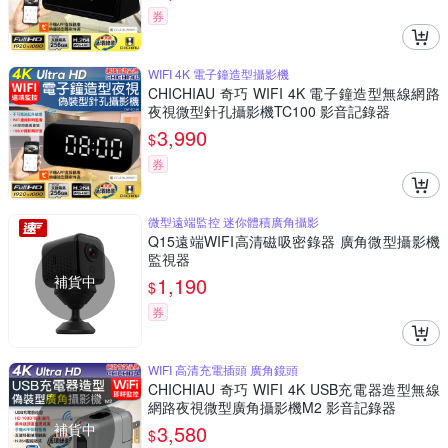
券
WIFI 4K 電子鐘造型攝影機
CHICHIAU 奇巧 WIFI 4K 電子鐘造型無線網路
夜視微型針孔攝影機TC100 影音記錄器
3,990
$
券
微型遠端監控 迷你體積廣角攝影
Q15遠端WIFI高清磁吸密錄器 廣角微型攝影機
監視器
補貨中
1,190
$
券
WIFI 高清充電插頭 廣角鏡頭
CHICHIAU 奇巧 WIFI 4K USB充電器造型無線
網路夜視微型廣角攝影機M2 影音記錄器
補貨中
3,580
$