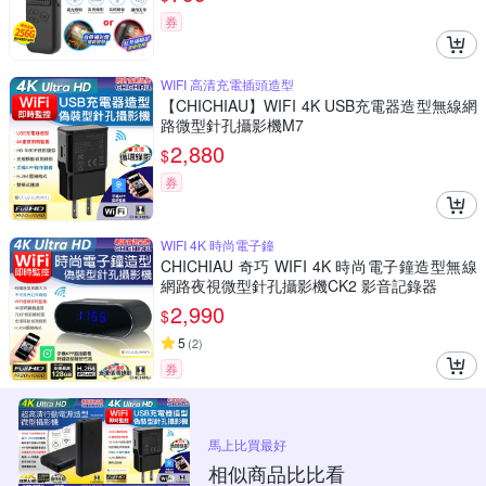
券
WIFI 高清充電插頭造型
【CHICHIAU】WIFI 4K USB充電器造型無線網
路微型針孔攝影機M7
2,880
$
券
WIFI 4K 時尚電子鐘
CHICHIAU 奇巧 WIFI 4K 時尚電子鐘造型無線
網路夜視微型針孔攝影機CK2 影音記錄器
2,990
$
5
(
2
)
券
馬上比買最好
相似商品比比看