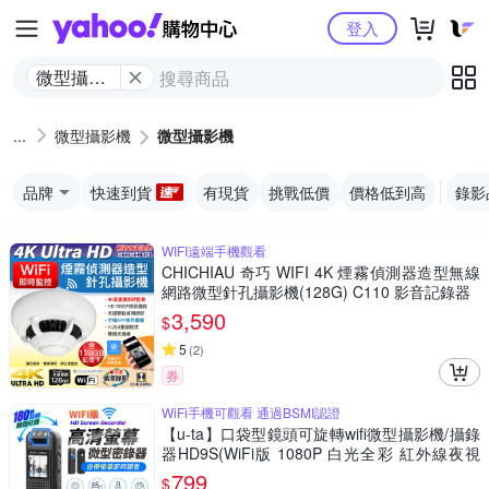
Yahoo購物中心
登入
微型攝影
機
微型攝影機
微型攝影機
品牌
快速到貨
有現貨
挑戰低價
價格低到高
錄影
WIFI遠端手機觀看
CHICHIAU 奇巧 WIFI 4K 煙霧偵測器造型無線
網路微型針孔攝影機(128G) C110 影音記錄器
3,590
$
5
(
2
)
券
WiFi手機可觀看 通過BSMI認證
【u-ta】口袋型鏡頭可旋轉wifi微型攝影機/攝錄
器HD9S(WiFi版 1080P 白光全彩 紅外線夜視
可選)
799
$