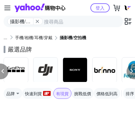
Yahoo購物中心
登入
攝影機/空
拍機
手機/相機/耳機/穿戴
攝影機/空拍機
嚴選品牌
品牌
快速到貨
有現貨
挑戰低價
價格低到高
排序