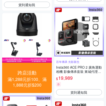
貨到通知我
補貨中
百年傳承 光影新生
Insta360 ACE PRO 2 廣角運動
跨店活動
相機 影像傳承套裝 東城代理公
司貨
19,989
滿1,288元折100、滿
$
1,888元折$200
券
貨到通知我