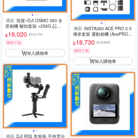
現貨~DJI OSMO 360 全
商店
景相機 暢拍套裝 +256G 記憶
INSTA360 ACE PRO 2 II
商店
卡 (公司貨) 一英寸 CMOS 8k5
19,020
傳承套裝 運動相機 (AcePRO2,
$19,170
$
0fps
公司貨)
18,730
$18,880
限時下殺
$
限時下殺
加入購物車
加入購物車
DJI RS5 套裝版 手持雲台
商店