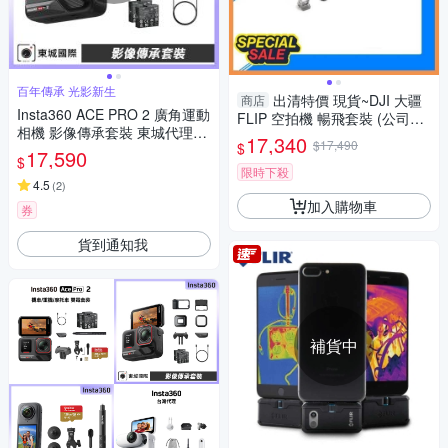
百年傳承 光影新生
出清特價 現貨~DJI 大疆
商店
Insta360 ACE PRO 2 廣角運動
FLIP 空拍機 暢飛套裝 (公司貨)
相機 影像傳承套裝 東城代理公
RC2
17,340
$17,490
$
司貨
17,590
$
限時下殺
4.5
(
2
)
加入購物車
券
貨到通知我
補貨中