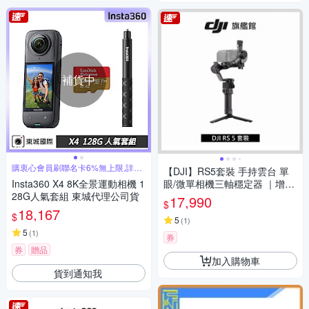
補貨中
購衷心會員刷聯名卡6%無上限,詳見
【DJI】RS5套裝 手持雲台 單
賣場
Insta360 X4 8K全景運動相機 1
眼/微單相機三軸穩定器 ｜增強
28G人氣套組 東城代理公司貨
智慧追蹤｜三軸微調旋鈕調平
17,990
$
更快
18,167
$
5
(
1
)
5
(
1
)
券
券
贈品
加入購物車
貨到通知我