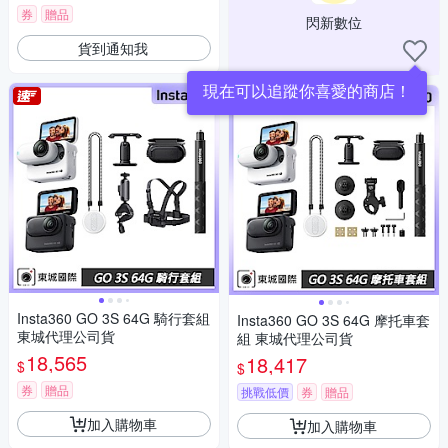
券
贈品
閃新數位
貨到通知我
現在可以追蹤你喜愛的商店！
Insta360 GO 3S 64G 騎行套組
Insta360 GO 3S 64G 摩托車套
東城代理公司貨
組 東城代理公司貨
18,565
18,417
$
$
券
贈品
挑戰低價
券
贈品
加入購物車
加入購物車