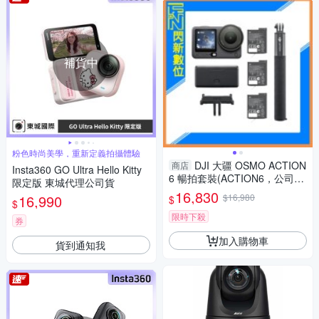
補貨中
粉色時尚美學，重新定義拍攝體驗
DJI 大疆 OSMO ACTION
商店
Insta360 GO Ultra Hello Kitty
6 暢拍套裝(ACTION6，公司
限定版 東城代理公司貨
貨)運動相機/迷你相機｜可變光
16,830
16,990
$16,980
$
$
圈｜旗艦畫質超級夜拍
限時下殺
券
加入購物車
貨到通知我