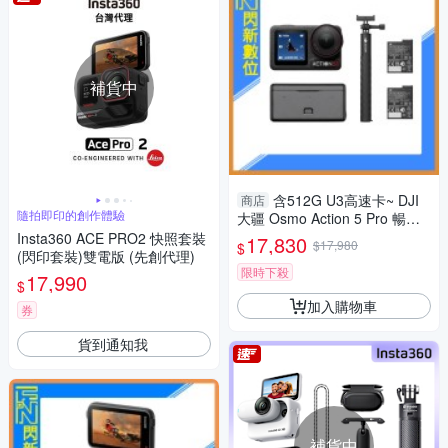
補貨中
含512G U3高速卡~ DJI
商店
隨拍即印的創作體驗
大疆 Osmo Action 5 Pro 暢拍
套裝 運動相機 攝影機(ACTION
Insta360 ACE PRO2 快照套裝
17,830
$17,980
$
5，公司貨)
(閃印套裝)雙電版 (先創代理)
限時下殺
17,990
$
加入購物車
券
貨到通知我
補貨中