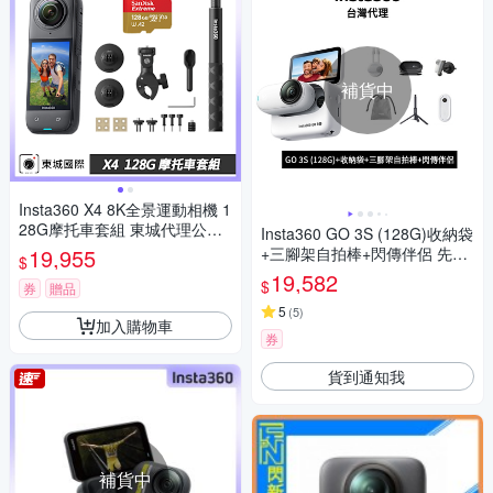
補貨中
Insta360 X4 8K全景運動相機 1
28G摩托車套組 東城代理公司
Insta360 GO 3S (128G)收納袋
貨
19,955
+三腳架自拍棒+閃傳伴侶 先創
$
代理公司貨
19,582
$
券
贈品
5
(
5
)
加入購物車
券
貨到通知我
補貨中