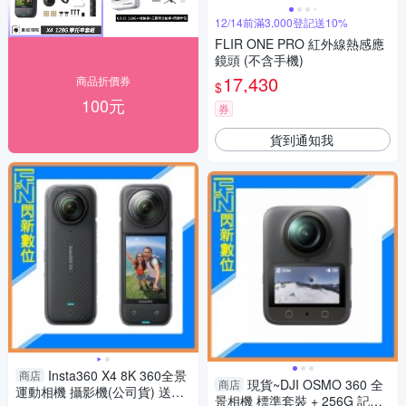
12/14前滿3,000登記送10%
FLIR ONE PRO 紅外線熱感應
鏡頭 (不含手機)
17,430
商品折價券
$
100元
券
貨到通知我
Insta360 X4 8K 360全景
商店
現貨~DJI OSMO 360 全
商店
運動相機 攝影機(公司貨) 送原
景相機 標準套裝 + 256G 記憶