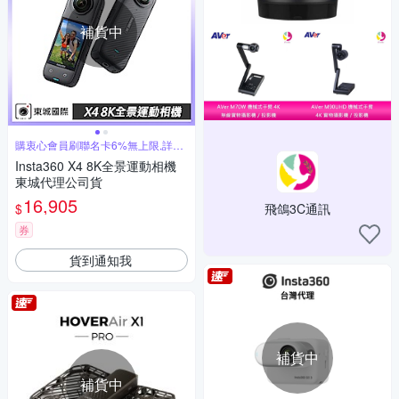
補貨中
購衷心會員刷聯名卡6%無上限,詳見
賣場
Insta360 X4 8K全景運動相機
東城代理公司貨
16,905
$
飛鴿3C通訊
券
貨到通知我
補貨中
補貨中