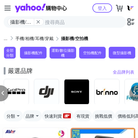
Yahoo購物中心
登入
攝影機/空
拍機
手機/相機/耳機/穿戴
攝影機/空拍機
全部
運動/數位攝影
攝影機配件
空拍機配件
微型攝影機
分類
機
嚴選品牌
全品牌列表
分類
品牌
快速到貨
有現貨
挑戰低價
價格低到