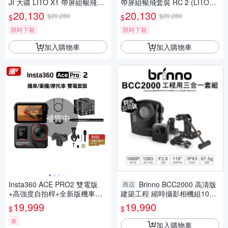
JI 大疆 LITO X1 帶屏組暢飛套
帶屏組暢飛套裝 RC 2 (LITOX
裝 RC 2 (LITOX1，公司貨) 空
1，公司貨) 空拍機 / 無人機 ｜
20,130
20,130
$20,280
$20,280
$
$
拍機 / 無人機 免註冊
免註冊｜
限時下殺
限時下殺
加入購物車
加入購物車
補貨中
Insta360 ACE PRO2 雙電版
Brinno BCC2000 高清版
商店
+高強度自拍桿+全新版機車套
建築工程 縮時攝影相機組1080
餐+Sandisk 256GB A2卡(先創
P FullHD (附128G+防水盒+工
19,999
19,990
$
$
代理)
程夾具)
券
加入購物車