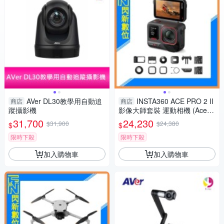
AVer DL30教學用自動追
INSTA360 ACE PRO 2 II
商店
商店
蹤攝影機
影像大師套裝 運動相機 (AceP
RO2,公司貨)
31,700
24,230
$31,900
$24,380
$
$
限時下殺
限時下殺
加入購物車
加入購物車