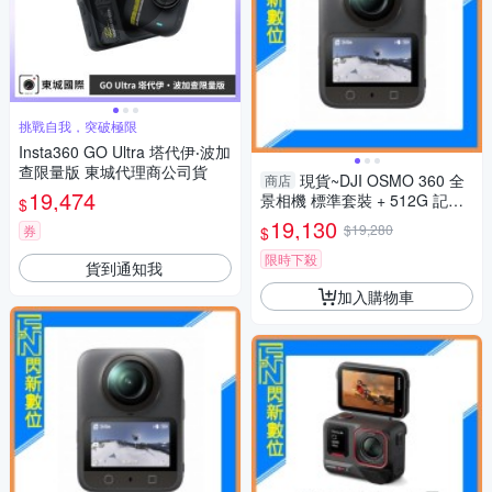
挑戰自我，突破極限
Insta360 GO Ultra 塔代伊‧波加
查限量版 東城代理商公司貨
現貨~DJI OSMO 360 全
商店
19,474
景相機 標準套裝 + 512G 記憶
$
卡 +CARE 二年版 (公司貨) 一
19,130
$19,280
券
$
英寸 CMOS 8k50fps
限時下殺
貨到通知我
加入購物車