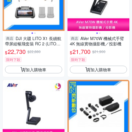
DJI 大疆 LITO X1 長續航
AVer M70W 機械式手臂
商店
商店
帶屏組暢飛套裝 RC 2 (LITOX
4K 無線實物攝影機／投影機
1，公司貨) 空拍機 / 無人機 自
22,730
21,700
$22,880
$21,900
$
$
帶內存
限時下殺
限時下殺
加入購物車
加入購物車