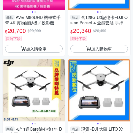
AVer M90UHD 機械式手
含128G U3記憶卡~DJI O
商店
商店
臂 4K 實物攝影機／投影機
smo Pocket 4 全能套裝 手持口
袋攝影機/相機(POCKET4，公
20,700
20,340
$20,900
$20,490
$
$
司貨)三軸雲台
限時下殺
限時下殺
加入購物車
加入購物車
-8/11送Care隨心換1年 D
現貨~DJI 大疆 LITO X1
商店
商店