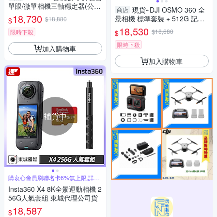
單眼/微單相機三軸穩定器(公司
現貨~DJI OSMO 360 全
商店
貨)含智慧追蹤模組
18,730
景相機 標準套裝 + 512G 記憶
$18,880
$
卡 +CARE 一年版 (公司貨) 一
18,530
$18,680
限時下殺
$
英寸 CMOS 8k50fps
限時下殺
加入購物車
加入購物車
補貨中
購衷心會員刷聯名卡6%無上限,詳見
賣場
Insta360 X4 8K全景運動相機 2
56G人氣套組 東城代理公司貨
18,587
$