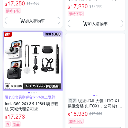
廠硬殼包
17,250
$17,400
卡 +CARE 二年版 (公司貨) 一
$
17,230
$17,380
$
英寸 CMOS 8k50fps
限時下殺
限時下殺
加入購物車
加入購物車
購衷心會員刷聯名卡6%無上限,詳見
賣場
現貨~DJI 大疆 LITO X1
商店
Insta360 GO 3S 128G 騎行套
暢飛套裝 (LITOX1，公司貨) 空
組 東城代理公司貨
拍機 / 無人機 ｜免註冊｜全向
16,930
$17,080
$
17,273
避障、自帶內存
$
限時下殺
券
贈品