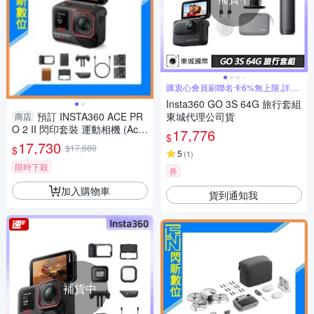
購衷心會員刷聯名卡6%無上限,詳見
賣場
Insta360 GO 3S 64G 旅行套組
預訂 INSTA360 ACE PR
東城代理公司貨
商店
O 2 II 閃印套裝 運動相機 (Ace
17,776
$
PRO2,公司貨)
17,730
$17,880
$
5
(
1
)
限時下殺
券
加入購物車
貨到通知我
補貨中