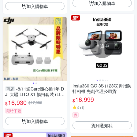
加入購物車
加入購物車
補貨中
Insta360 GO 3S (128G)拇指防
-8/11送Care隨心換1年 D
商店
抖相機 先創代理公司貨
JI 大疆 LITO X1 暢飛套裝 (LIT
16,999
OX1，公司貨) 空拍機 無人機
$
16,930
$17,080
$
免註冊
5
(
1
)
限時下殺
券
加入購物車
貨到通知我