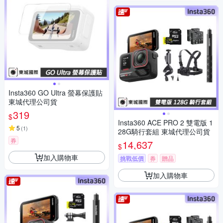
Insta360 GO Ultra 螢幕保護貼
東城代理公司貨
319
$
Insta360 ACE PRO 2 雙電版 1
5
(
1
)
28G騎行套組 東城代理公司貨
券
14,637
$
加入購物車
挑戰低價
券
贈品
加入購物車