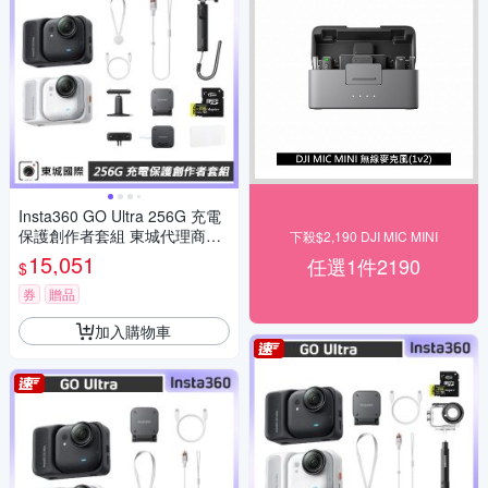
Insta360 GO Ultra 256G 充電
保護創作者套組 東城代理商公
下殺$2,190 DJI MIC MINI
司貨
15,051
任選1件2190
$
券
贈品
加入購物車