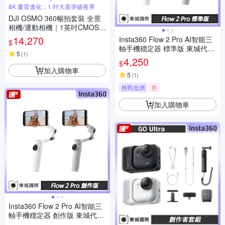
8K 畫質進化，1 吋大底突破夜界
DJI OSMO 360暢拍套裝 全景
相機/運動相機｜1英吋CMOS｜
三電充電盒、隱形自拍桿
14,270
Insta360 Flow 2 Pro AI智能三
$
軸手機穩定器 標準版 東城代理
5
(
1
)
公司貨
4,250
$
加入購物車
5
(
1
)
挑戰低價
券
加入購物車
Insta360 Flow 2 Pro AI智能三
軸手機穩定器 創作版 東城代理
公司貨