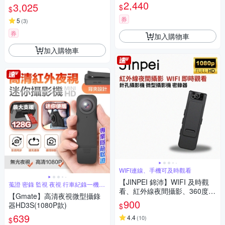
行車 機車錄影、微型、寵物攝
2,440
3,025
$
$
影機（贈64GB）JS-10B
券
5
(
3
)
券
加入購物車
加入購物車
WIFI連線、手機可及時觀看
【JINPEI 錦沛】WIFI 及時觀
蒐證 密錄 監視 夜視 行車紀錄一機搞
定
看、紅外線夜間攝影、360度旋
【Gmate】高清夜視微型攝錄
轉鏡頭、針孔攝影機 微型攝影
900
器HD3S(1080P款)
$
機 密錄器JS-05B-2
639
4.4
(
10
)
$