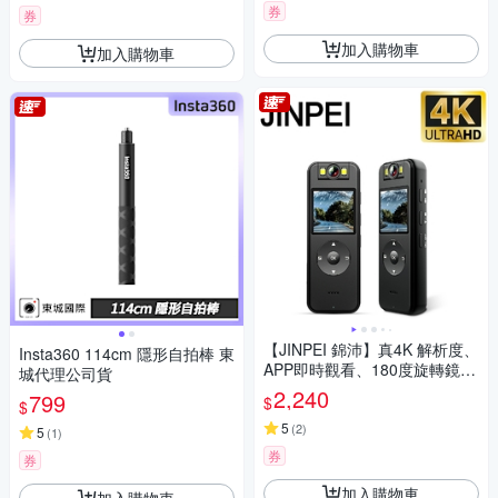
券
券
加入購物車
加入購物車
【JINPEI 錦沛】真4K 解析度、
Insta360 114cm 隱形自拍棒 東
APP即時觀看、180度旋轉鏡
城代理公司貨
頭、自行車錄影、針孔攝影機
2,240
799
$
$
微型攝影機密錄器
5
(
2
)
5
(
1
)
券
券
加入購物車
加入購物車