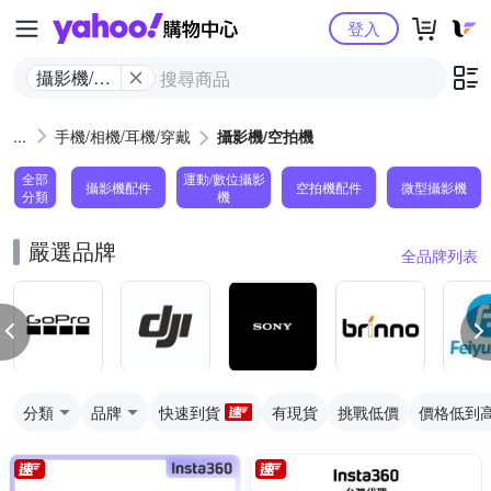
Yahoo購物中心
登入
攝影機/空
拍機
手機/相機/耳機/穿戴
攝影機/空拍機
全部
運動/數位攝影
攝影機配件
空拍機配件
微型攝影機
分類
機
嚴選品牌
全品牌列表
分類
品牌
快速到貨
有現貨
挑戰低價
價格低到