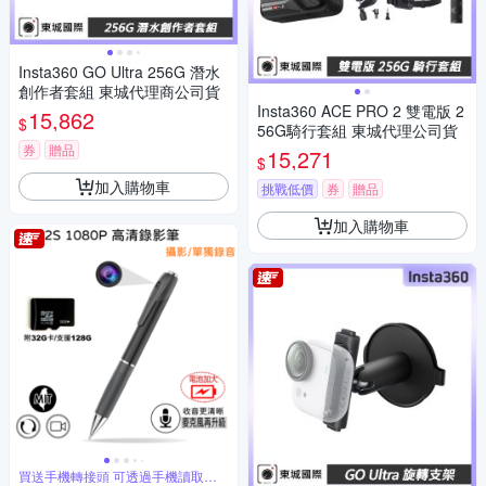
Insta360 GO Ultra 256G 潛水
創作者套組 東城代理商公司貨
Insta360 ACE PRO 2 雙電版 2
15,862
$
56G騎行套組 東城代理公司貨
券
贈品
15,271
$
加入購物車
挑戰低價
券
贈品
加入購物車
買送手機轉接頭 可透過手機讀取資