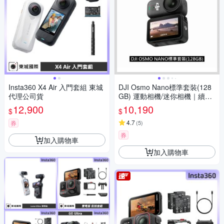
Insta360 X4 Air 入門套組 東城
DJI Osmo Nano標準套裝(128
代理公司貨
GB) 運動相機/迷你相機｜續航
200分｜自帶卡槽
12,900
10,190
$
$
4.7
券
(
5
)
券
加入購物車
加入購物車