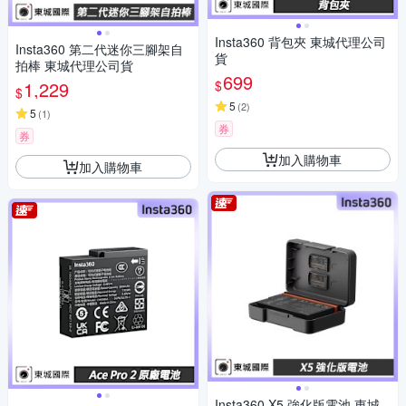
Insta360 背包夾 東城代理公司
Insta360 第二代迷你三腳架自
貨
拍棒 東城代理公司貨
699
$
1,229
$
5
(
2
)
5
(
1
)
券
券
加入購物車
加入購物車
Insta360 X5 強化版電池 東城