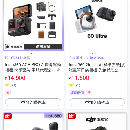
即拍即印 把握當下
升級電池，可擴充儲存
Insta360 ACE PRO 2 廣角運動
Insta360 Go Ultra [標準套裝]旗
相機 閃印套裝 東城代理公司貨
艦畫質口袋相機 先創代理公司
貨
14,900
11,600
$
$
5
5
(
1
)
(
1
)
券
挑戰低價
券
加入購物車
加入購物車