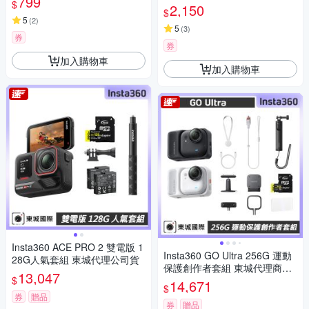
799
$
影機 、密錄器、自行車 機車行
2,150
$
車紀錄 (贈64GB) JS-06B-2
5
(
2
)
5
(
3
)
券
券
加入購物車
加入購物車
Insta360 ACE PRO 2 雙電版 1
Insta360 GO Ultra 256G 運動
28G人氣套組 東城代理公司貨
保護創作者套組 東城代理商公
13,047
$
司貨
14,671
$
券
贈品
券
贈品