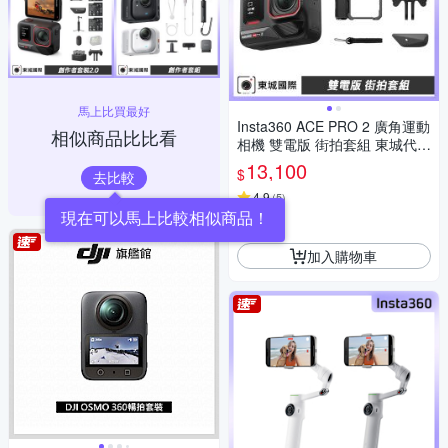
馬上比買最好
Insta360 ACE PRO 2 廣角運動
相似商品比比看
相機 雙電版 街拍套組 東城代理
公司貨
13,100
$
去比較
4.9
(
5
)
現在可以馬上比較相似商品！
券
加入購物車