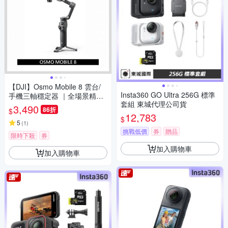
【DJI】Osmo Mobile 8 雲台/
Insta360 GO Ultra 256G 標準
手機三軸穩定器 ｜全場景精準
套組 東城代理公司貨
跟拍｜內建延長桿腳架
3,490
86折
$
12,783
$
5
(
1
)
挑戰低價
券
贈品
限時下殺
券
加入購物車
加入購物車