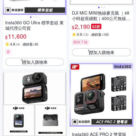
DJI MIC MINI無線麥克風 ｜48
小時超長續航｜400公尺無線傳
Insta360 GO Ultra 標準套組 東
輸
2,190
62折
$
城代理公司貨
11,600
4.9
(
12
)
總銷量>100
$
限時下殺
4.8
(
4
)
總銷量>50
券
加入購物車
加入購物車
Insta360 ACE PRO 2 雙電版