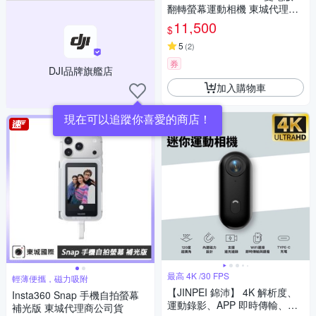
翻轉螢幕運動相機 東城代理公
司貨
11,500
$
5
(
2
)
券
DJI品牌旗艦店
加入購物車
現在可以追蹤你喜愛的商店！
最高 4K /30 FPS
輕薄便攜，磁力吸附
【JINPEI 錦沛】 4K 解析度、
Insta360 Snap 手機自拍螢幕
運動錄影、APP 即時傳輸、自
補光版 東城代理商公司貨