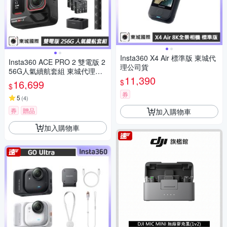
Insta360 X4 Air 標準版 東城代
Insta360 ACE PRO 2 雙電版 2
理公司貨
56G人氣續航套組 東城代理公
11,390
司貨
$
16,699
$
券
5
(
4
)
券
贈品
加入購物車
加入購物車