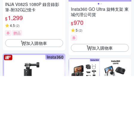
料
INJA V082S 1080P 錄音錄影
Insta360 GO Ultra 旋轉支架 東
筆-附32G記憶卡
城代理公司貨
1,299
$
970
$
4.5
(
2
)
5
(
2
)
券
贈品
券
加入購物車
加入購物車
Insta360 第二代迷你三腳架自
拍棒遙控器套餐 東城代理公司