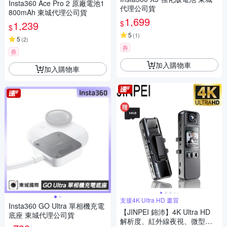
Insta360 Ace Pro 2 原廠電池1
代理公司貨
800mAh 東城代理公司貨
1,699
$
1,239
$
5
(
1
)
5
(
2
)
券
券
加入購物車
加入購物車
支援4K Ultra HD 畫質
Insta360 GO Ultra 單相機充電
【JINPEI 錦沛】4K Ultra HD
底座 東城代理公司貨
解析度、紅外線夜視、微型攝